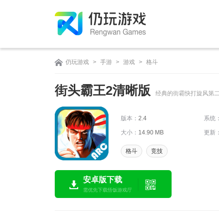
仍玩游戏
>
手游
>
游戏
>
格斗
街头霸王2清晰版
经典的街霸快打旋风第
版本：
2.4
系统
大小：
14.90 MB
更新
格斗
竞技
安卓版下载
需优先下载悟饭游戏厅