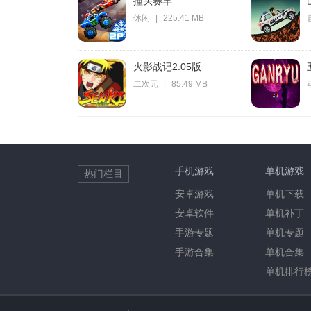
撞头赛车
休闲
|
225.41 MB
火影战记2.05版
二次元
|
85.49 MB
手机游戏
单机游戏
热门栏目
安卓游戏
单机下载
安卓软件
单机补丁
手游专题
单机专题
手游合集
单机合集
单机排行