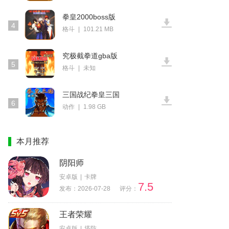
拳皇2000boss版
4
格斗
|
101.21 MB
究极截拳道gba版
5
格斗
|
未知
三国战纪拳皇三国
6
动作
|
1.98 GB
本月推荐
阴阳师
安卓版
|
卡牌
7.5
发布：2026-07-28
评分：
王者荣耀
安卓版
|
塔防