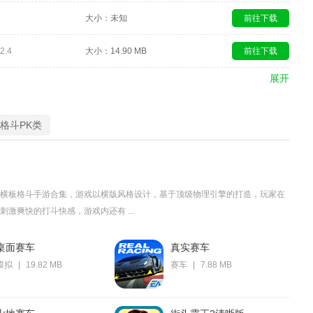
大小：未知
前往下载
.4
大小：14.90 MB
前往下载
展开
D格斗PK类
横板格斗手游合集，游戏以横版风格设计，基于顶级物理引擎的打造，玩家在
激爽快的打斗快感，游戏内还有 ...
桌面赛车
真实赛车
模拟
|
19.82 MB
赛车
|
7.88 MB