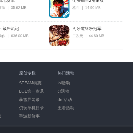
山地赛车
街头霸王2清晰版
冒险
|
35.62 MB
格斗
|
14.90 MB
五藏严流记
刃牙道终极冠军
动作
|
636.00 MB
二次元
|
44.60 MB
原创专栏
热门活动
STEAM特惠
lol活动
LOL第一资讯
cf活动
暴雪异闻录
dnf活动
仍玩单机目录
王者活动
榜
手游新鲜事