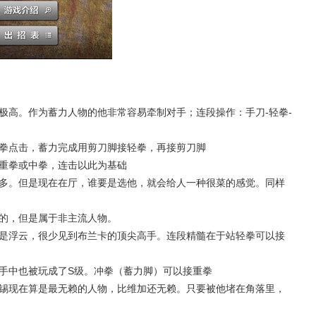
极高。作为蓄力人物的他非常容易牵制对手；连段操作：手刀-轻拳-
轻拳点击，蓄力完成用剪刀脚接轻拳，再接剪刀脚
站重拳或中拳，连击以此为基础
很多。但是现在在厅，谁要是选他，就会给人一种很菜的感觉。同样
疼的，但是属于非主流人物。
都是浮云，很少见到布兰卡的顶尖高手。连段精髓在于站轻拳可以接
神手中也被玩成了S级。冲拳（蓄力脚）可以接重拳
尔锡现在算是最无赖的人物，比维加还无赖。只要被他堵在角落里，