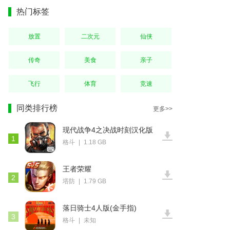
热门标签
放置
二次元
仙侠
传奇
美食
亲子
飞行
体育
竞速
同类排行榜
更多>>
现代战争4之决战时刻汉化版
1
格斗
|
1.18 GB
王者荣耀
2
塔防
|
1.79 GB
落日骑士4人版(金手指)
3
格斗
|
未知