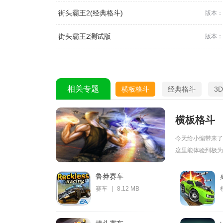
街头霸王2(经典格斗)
版本：
街头霸王2测试版
版本：2
相关专题
横板格斗
经典格斗
3
横板格斗
今天给小编带来了
这里能体验到极为刺
鲁莽赛车
赛车
|
8.12 MB