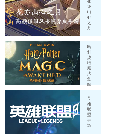
花
亦
山
心
之
月
哈
利
波
特
魔
法
觉
醒
英
雄
联
盟
手
游