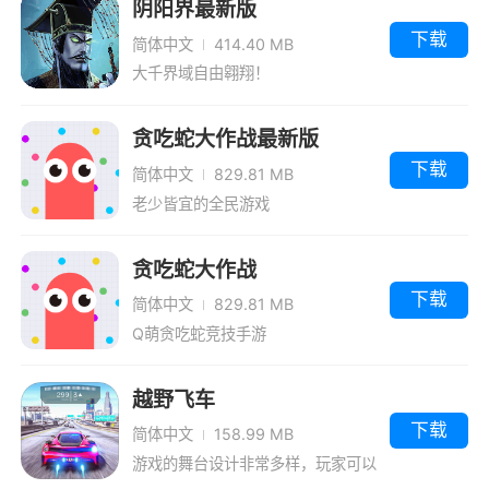
阴阳界最新版
下载
简体中文
414.40 MB
大千界域自由翱翔！
贪吃蛇大作战最新版
下载
简体中文
829.81 MB
老少皆宜的全民游戏
贪吃蛇大作战
下载
简体中文
829.81 MB
Q萌贪吃蛇竞技手游
越野飞车
下载
简体中文
158.99 MB
游戏的舞台设计非常多样，玩家可以
一个人一个人挑战。