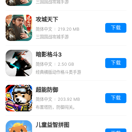
三国国战攻城手游
攻城天下
下载
简体中文
219.20 MB
三国国战攻城手游
暗影格斗3
下载
简体中文
2.50 GB
经典横版动作格斗类手游
超能防御
下载
简体中文
203.92 MB
布置塔防，防御闯关。
儿童益智拼图