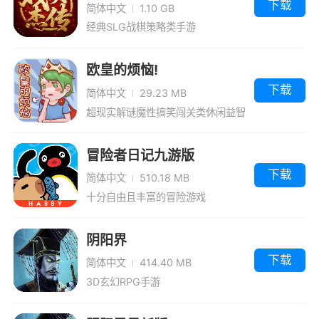
下载
简体中文
1.10 GB
经典SLG战棋策略类手游
欧皇的烦恼!
下载
简体中文
29.23 MB
超现实解谜魔性搞笑闯关类休闲益智
手游
冒险者日记九游版
下载
简体中文
510.18 MB
十分自由且丰富的冒险游戏
阴阳界
下载
简体中文
414.40 MB
3D玄幻RPG手游