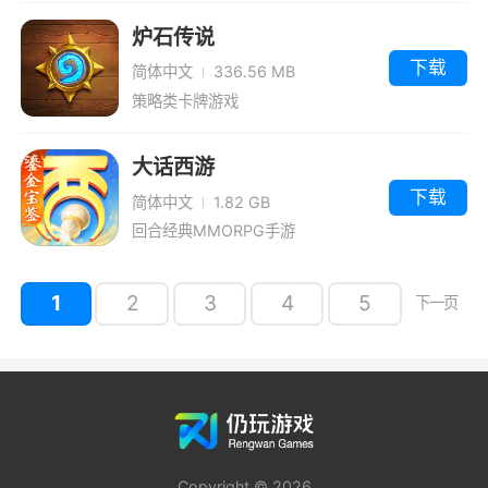
炉石传说
下载
简体中文
336.56 MB
策略类卡牌游戏
大话西游
下载
简体中文
1.82 GB
回合经典MMORPG手游
1
2
3
4
5
下一页
Copyright © 2026