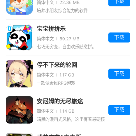
下载
简体中文
22.36 MB
培养小朋友综合能力的软件
宝宝拼拼乐
下载
简体中文
89.27 MB
七巧无穷变，自由欢乐随意拼。
停不下来的轮回
下载
简体中文
1.17 GB
一款像素风RPG游戏
安尼姆的无尽旅途
下载
简体中文
1.14 GB
暗黑的漫画式风格，这里有着最硬核
的对战。