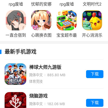
rpg废墟
忧郁的安娜
rpg废墟
文明时代2
汉化版
(RPG
虚无沙盒政
Ruinverse)
体4.2.1
一直合宿到
心跳换衣图
宝宝超市最
开心消消乐
早上汉化最
片所有解锁
新版
最新手机游戏
新版
版
棒球大师九游版
下载
简体中文
885.80 MB
体育竞技
烧脑游戏
下载
简体中文
182.06 MB