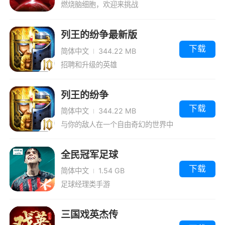
燃烧脑细胞，欢迎来挑战
列王的纷争最新版
下载
简体中文
344.22 MB
招聘和升级的英雄
列王的纷争
下载
简体中文
344.22 MB
与你的敌人在一个自由奇幻的世界中
战斗！
全民冠军足球
下载
简体中文
1.54 GB
足球经理类手游
三国戏英杰传