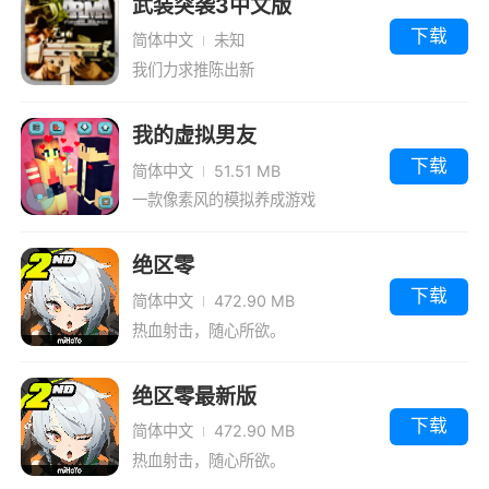
武装突袭3中文版
下载
简体中文
未知
我们力求推陈出新
我的虚拟男友
下载
简体中文
51.51 MB
一款像素风的模拟养成游戏
绝区零
下载
简体中文
472.90 MB
热血射击，随心所欲。
绝区零最新版
下载
简体中文
472.90 MB
热血射击，随心所欲。