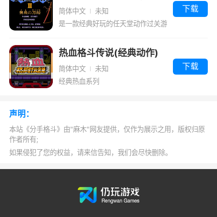
必须学会各种超强的格斗技巧并且灵活使用它
指)
下载
简体中文
未知
们，快来一起参加这场格斗比赛吧！来吧
是一款经典好玩的任天堂动作过关游
戏
热血格斗传说(经典动作)
下载
简体中文
未知
经典热血系列
声明：
本站《分手格斗》由"麻木"网友提供，仅作为展示之用，版权归原
作者所有;
如果侵犯了您的权益，请来信告知，我们会尽快删除。