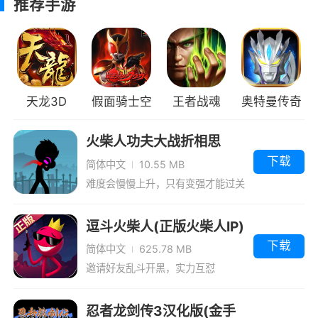
斗过程让你能轻松的享受到更多的乐趣
推荐手游
3、你会在这里继续获得丰厚的胜利，让你
获得最珍贵的奖励，还有更多可爱的迷你角色可
以自由选择
天龙3D
假面骑士空
王者战魂
奥特曼传奇
4、滑稽的人物建模，让你在刺激的打斗中
不乏一丝欢笑
我(出招表)
（100级技
英雄4399版
火柴人功夫大战折相思
5、两个不同的人物选择，加入比赛中展现
能）
下载
简体中文
10.55 MB
你的超凡战斗力，每一局的比赛都十分刺激
难度会慢慢上升，只有变强才能过关
小编评价
逗斗火柴人(正版火柴人IP)
下载
简体中文
625.78 MB
分手格斗是一款可以联机对战的格斗游戏，
邀请好友乱斗开黑，实力互怼
这款游戏采用了经典的火柴人形象，你需要控制
自己的火柴人和敌人进行战斗，想要赢得比赛你
忍者龙剑传3汉化版(金手