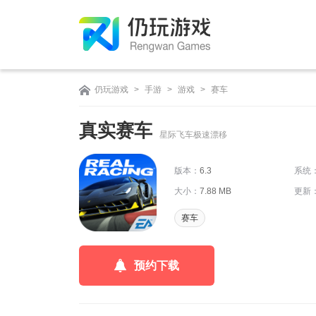
仍玩游戏
>
手游
>
游戏
>
赛车
真实赛车
星际飞车极速漂移
版本：
6.3
系统
大小：
7.88 MB
更新
赛车
预约下载