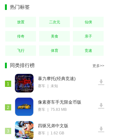
热门标签
放置
二次元
仙侠
传奇
美食
亲子
飞行
体育
竞速
同类排行榜
更多>>
暴力摩托(经典竞速)
1
赛车
|
未知
像素赛车手无限金币版
2
赛车
|
75.83 MB
四驱兄弟中文版
3
赛车
|
1.62 GB