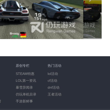
原创专栏
热门活动
STEAM特惠
lol活动
LOL第一资讯
cf活动
暴雪异闻录
dnf活动
仍玩单机目录
王者活动
榜
手游新鲜事