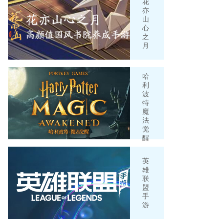
花
亦
山
心
之
月
哈
利
波
特
魔
法
觉
醒
英
雄
联
盟
手
游