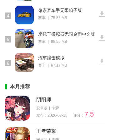
像素赛车手无限箱子版
4
赛车
|
75.83 MB
摩托车模拟器无限金币中文版
5
赛车
|
88.55 MB
汽车撞击模拟
6
赛车
|
67.17 MB
本月推荐
阴阳师
安卓版
|
卡牌
7.5
发布：2026-07-28
评分：
王者荣耀
安卓版
|
塔防