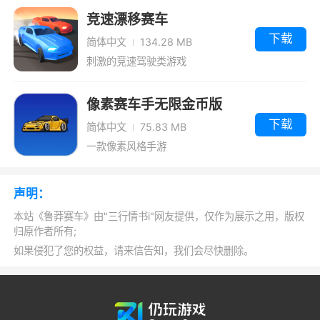
3、多种赛车供你选择，让你跑出好成绩
竞速漂移赛车
4、沉浸在你自己的自由驾驶世界中。在泥
下载
简体中文
134.28 MB
地进行拉力赛,单圈计时赛或送货计时赛中取胜。
刺激的竞速驾驶类游戏
击败其他车手或打破记录。无论以哪一种方式游
像素赛车手无限金币版
戏,你总能在Reckless Racing中找到乐趣!
下载
简体中文
75.83 MB
小编评价
一款像素风格手游
1、鲁莽赛车是一款专为安卓用户打造的赛车
声明：
手游，游戏目前为止开发了4代，该作是此游戏
本站《鲁莽赛车》由"三行情书i"网友提供，仅作为展示之用，版权
的鼻祖哦，喜欢赛车手游的朋友赶紧来吧
归原作者所有;
2、鲁莽赛车是一款竞技类手游，游戏以精
如果侵犯了您的权益，请来信告知，我们会尽快删除。
致细腻的画面为玩家构建了惊险刺激的赛车竞速
玩法，鲁莽赛车3中，玩家可以选择多种个性赛
车，还有多种场景多个赛道给玩家带来不同的竞