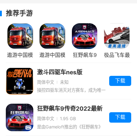
2、游戏内有很多赛道关卡，尽可能的获取
推荐手游
好的分数解锁下一关。
3、对手实力非常强劲，去努力夺得第一名
吧。
游戏特色
遨游中国模
遨游中国模
狂野飙车9
极品飞车最
1、游戏内有很多对手，想尽一切法去超越他
拟器2无限
拟器2正版
竞速传奇九
高通缉4399
激斗四驱车nes版
们获取第一
金币版
游版
版
下载
简体中文
未知
2、通过在线多人游戏模式,Reckless
操控四驱车消灭对方赛车，成为唯一
的生存者
Racing给你向全世界展示你赛车能力的机会!将你
的最佳成绩上传到排行榜,与来自世界各地的玩家
狂野飙车9传奇2022最新
版
交易鬼影赛车。你还可以使用系统内置的聊天功
下载
简体中文
1.95 GB
能
是由Gameloft推出的《狂野飙车》
系列的第九部正统作品