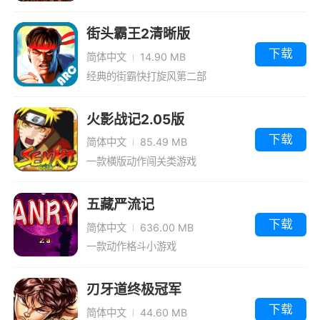
街头霸王2清晰版
下载
简体中文
14.90 MB
经典的街霸快打旋风第二部
火影战记2.05版
下载
简体中文
85.49 MB
一款横版动作闯关类游戏
五藏严流记
下载
简体中文
636.00 MB
一款动作格斗小游戏
刃牙道终极冠军
下载
简体中文
44.60 MB