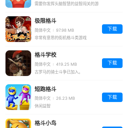
需要你发挥头脑智慧的益智闯关的游
戏
极限格斗
下载
简体中文
97.98 MB
非常有意思的街机格斗类游戏
格斗学校
下载
简体中文
419.25 MB
古罗马的骑士斗争已加入。
短跑格斗
下载
简体中文
26.23 MB
休闲益智
格斗小鸟