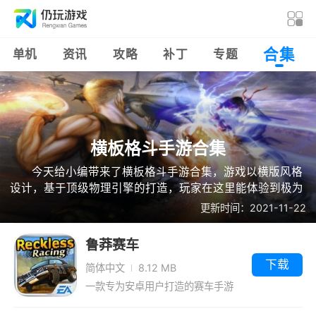
合集
单机
资讯
攻略
补丁
专题
横板格斗手游合集
今天给小编带来了横板格斗手游合集，游戏以横版风格
设计，基于顶级物理引擎的打造，玩家在这里能体验到极为
刺激爽快的打斗快感，游戏内还有着丰富的英雄角色可以选
更新时间：2021-11-22
择使用，玩起来也非常的精彩刺激，快试试吧。
鲁莽赛车
下载
简体中文
8.12 MB
一款专为安卓用户打造的赛车手游