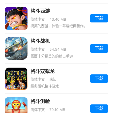
格斗西游
下载
简体中文
43.40 MB
搞笑的西游，体验一幕幕经典新作。
格斗战机
下载
简体中文
54.54 MB
画面十分精美的的射击手游
格斗双截龙
下载
简体中文
未知
经典街机格斗游戏
格斗测验
下载
简体中文
79.10 MB