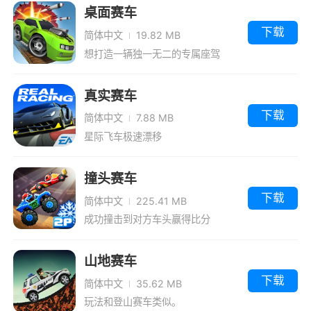
桌面赛车
下载
简体中文
19.82 MB
想打造一辆独一无二的专属座驾
真实赛车
下载
简体中文
7.88 MB
星际飞车极速漂移
撞头赛车
下载
简体中文
225.41 MB
成功撞击到对方车头赢得比分
山地赛车
下载
简体中文
35.62 MB
玩法和登山赛车类似。