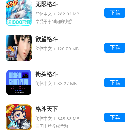
无限格斗
下载
简体中文
282.02 MB
享受拳拳到肉的快感
欲望格斗
下载
简体中文
120.00 MB
街头格斗
下载
简体中文
83.22 MB
格斗天下
下载
简体中文
348.83 MB
三国卡牌养成手游