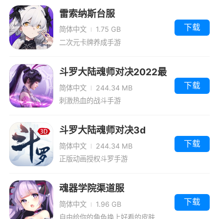
玩火影战记的朋友可以下载试试
无限金币元
置菜单版
VIP免费送
雷索纳斯台服
2、火影战记是一款超棒的火影战斗动作游
宝版
果盘版
下载
简体中文
1.75 GB
戏。超全的火影英雄人物选择，更多招式的战斗
二次元卡牌养成手游
玩法！多种秒杀技能，轻松横扫全图，乐趣无
穷！你还在等什么？快来下载吧
斗罗大陆魂师对决2022最
新版
下载
简体中文
244.34 MB
3、《火影战记》是一款值得广大玩家们体
刺激热血的战斗手游
验的酷炫火影战斗手游，这款游戏的玩法极其简
单，上手起来也相当的容易，在这款游戏里，玩
斗罗大陆魂师对决3d
家们能够收获到不一样的快感~
下载
简体中文
244.34 MB
正版动画授权斗罗手游
魂器学院渠道服
下载
简体中文
1.96 GB
自由给你的角色换上好看的皮肤