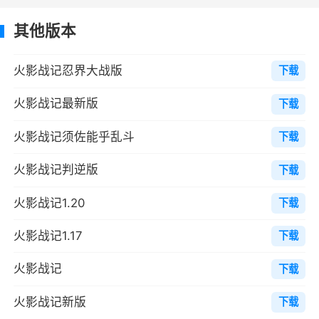
但不能选择对手。
其他版本
5.本游戏完全免费，所以广告的出现是必然
现象。只有在游戏中会有少量的广告在屏幕上
火影战记忍界大战版
下载
方，但是不影响正常游戏，独立制作者需要广告
支持，请尽量不要屏蔽广告条。玩家进行游戏时
火影战记最新版
下载
请自觉联网，开发商需要广告收入以维持游戏开
火影战记须佐能乎乱斗
下载
发。
火影战记判逆版
下载
6.根据原著的特点与技能，游戏中每位人物
各有一个普通攻击、3个技能和2个奥义，普通攻
火影战记1.20
下载
击没有冷却时间，3个小技能有加速、加血、攻
火影战记1.17
下载
击技能不等，技能冷却时间也不同，伤害不高。
其中奥义是需要花费金币才能开启，而且花费数
火影战记
下载
量巨大，当然威力也是巨大的，且部分人物奥义
火影战记新版
下载
可变身。