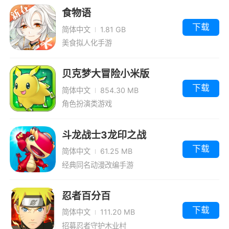
死神和火影当中的角色可以选择，还有着许多经
置菜单版
王传说
游版
食物语
典的战斗场景可以选择。
下载
简体中文
1.81 GB
美食拟人化手游
游戏视频
贝克梦大冒险小米版
下载
简体中文
854.30 MB
角色扮演类游戏
斗龙战士3龙印之战
下载
简体中文
61.25 MB
经典同名动漫改编手游
忍者百分百
下载
简体中文
111.20 MB
招募忍者守护木业村