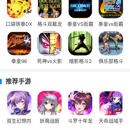
400个角色登场，完美还原每一个角色的忍术和
技能；
口袋铁拳DX
格斗双截龙
拳皇VS街霸
拳皇vs街霸
3、采用一键连招、必杀设定，让你在游戏
2
中的连招更顺畅，必杀衔接更自然，新手也能玩
得爽；
4、像素风格续写《火影》、《死神》的传
拳皇96
死神vs火影
暗影格斗2
俱乐部格斗
奇，选择你喜欢的英雄，来一场曾经向往的战
斗；
推荐手游
小编评价
死神vs火影是一款横版动作类手游，游戏是
由经典童年页游死神vs火影移植到手机上，让玩
双生幻想内
妖萌战姬
斗罗十年龙
天命战域手
家们可以在手机上就进行对战，游戏中有着超多