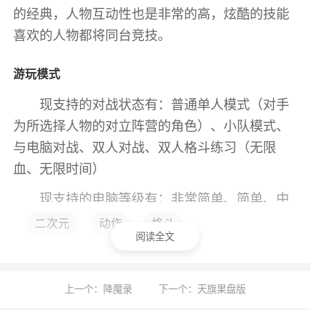
的经典，人物互动性也是非常的高，炫酷的技能
喜欢的人物都将同台竞技。
游玩模式
现支持的对战状态有：普通单人模式（对手
为所选择人物的对立阵营的角色）、小队模式、
与电脑对战、双人对战、双人格斗练习（无限
血、无限时间）
现支持的电脑等级有：非常简单、简单、中
等、困难、 非常困难、地狱
二次元
动作
格斗
阅读全文
现支持的对战时间有：30s、60s、90s、无
限时
上一个：降魔录
下一个：天旗果盘版
现支持的血量设置有：100%、200%、