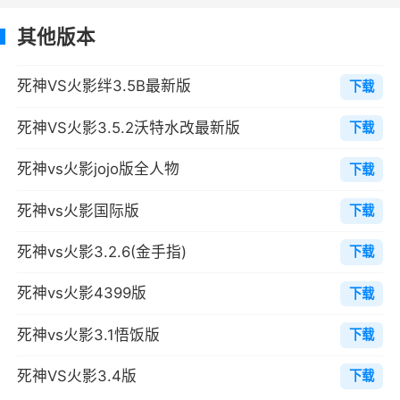
300%、400%、500%
其他版本
游戏机制
死神VS火影绊3.5B最新版
下载
耐力槽：3.0中新增的重要系统，瞬身，幽
死神VS火影3.5.2沃特水改最新版
下载
步，防御对方攻击，受身，灵压爆发与替身术都
会消耗耐力值。耐力槽有红色，蓝色，闪红三种
死神vs火影jojo版全人物
下载
状态，耐力槽在蓝色与闪红状态下恢复速度较
死神vs火影国际版
下载
快，在红色状态下恢复速度较慢。无耐力状态下
防御时受击则强制进入破防状态并后退一段距
死神vs火影3.2.6(金手指)
下载
离。受到真名中攻击时耐力会快速恢复。受身，
死神vs火影4399版
下载
瞬步，幽步，防御对方攻击，替身与灵压爆发都
会消耗不同的耐力值，不同情况同个技能的消耗
死神vs火影3.1悟饭版
下载
也有所改变。另有独特的人物具有比一般人物长
死神VS火影3.4版
下载
的耐力条（例如雨龙）。