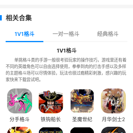
防御：可以防御对手的攻击，受到的伤害减
少为10%，但无法防御破防技能、来自身后的攻
相关合集
击以及投技。3.0版本开始防御会消耗耐力槽，耐
力槽耗尽则无法防御。
1V1格斗
一对一格斗
经典格斗
投技：无视对手的防御状态造成伤害，无法
1V1格斗
使用灵压爆破和替身术进行规避。
单挑格斗类的手游一般很考验玩家的操作技巧，游戏里还有着
不同的英雄角色可以自由选择使用，拳拳到肉的打击手感以及多样
纽带：玩家可以在角色的特定攻击中取消、
的主题格斗场可以尽情体验，玩法也很过瘾精彩刺激，感兴趣的玩
连接特定的招式。
家快来下载尝试吧。
游戏特色
1、大量的人物进行还原，超魔性精彩的战
场，各种炫酷爆屏的战斗热血兴奋；
分手格斗
铁钩船长
圣魔世纪
月华剑士2
2、黑崎一护、漩涡鸣人等两部漫画中超越
2022版