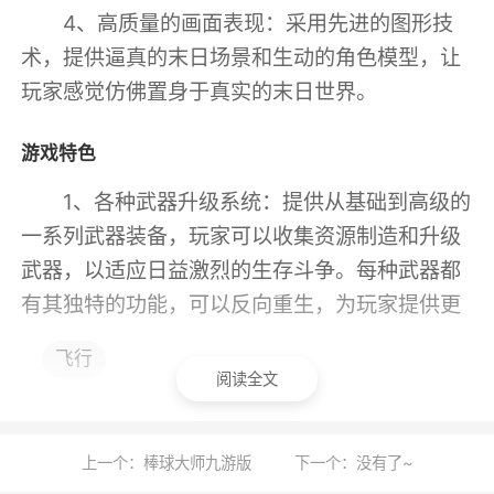
4、高质量的画面表现：采用先进的图形技
术，提供逼真的末日场景和生动的角色模型，让
玩家感觉仿佛置身于真实的末日世界。
游戏特色
1、各种武器升级系统：提供从基础到高级的
一系列武器装备，玩家可以收集资源制造和升级
武器，以适应日益激烈的生存斗争。每种武器都
有其独特的功能，可以反向重生，为玩家提供更
多的战术选择
飞行
阅读全文
2、岛内环境龙潭虎穴，不仅需要抵御敌对
生物，还将面临来自其他幸存者的威胁；建议幸
存者们4人组队部署重机枪、陷阱等防御工事，
上一个：棒球大师九游版
下一个：没有了~
即使家园受到破坏也不必担忧，可以进行一键修