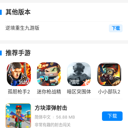
复家园，无需重复建造。当然最好的防守往往是
其他版本
进攻，选择主动出击其他幸存者的家园，携带
c4/tnt/火箭炮等高阶武器围攻并破坏其他小队的
逆境重生九游版
下载
庇护所，抢夺保险箱资源与勋章，夺得逃出神秘
岛的最终胜利
推荐手游
3、你只能依靠原始的生存技能存活，这无
疑更能增强生存体验的沉浸感。有所不同的是，
战局的前3天只有特定区域才开放pvp，大部分区
域无法互相攻击，幸存者们会有更加充足的时间
进行家园建设、物资储备。这也意味着，即使你
孤胆枪手2
迷你枪战精
暗区突围体
小小部队2
没有“末世生存经验”，也能与其他幸存者和平发
无限金币版
英野人突变
验服
无限奖牌金
方块漆弹射击
展、组队合作
币版
下载
简体中文
56.88 MB
4、动态事件和随机任务：游戏中会不时出
非常有趣的射击闯关