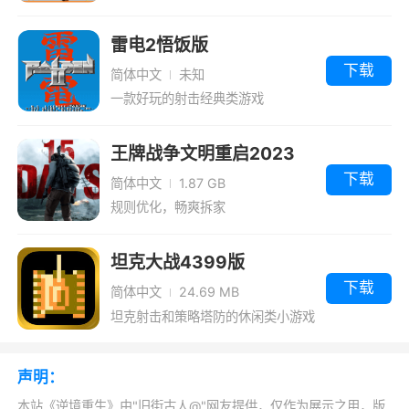
现特殊事件，如空投材料和世界BOSS，这将增
加游戏的不可预测性和兴奋性。你可以通过完成
雷电2悟饭版
随机任务获得丰厚的奖励，并帮助玩家更快地成
下载
简体中文
未知
长
一款好玩的射击经典类游戏
5、敌人种类丰富：岛上有59种敌对生物，
王牌战争文明重启2023
还有AI机器人和变种生物。这些敌人具有极强的
下载
作战能力，构成多种威胁。玩家需要面对来自不
简体中文
1.87 GB
规则优化，畅爽拆家
同方向的攻击，并始终保持警惕
6、战局开启后的前三天，将限制PVP范
坦克大战4399版
围。这将给每位幸存者者带来更多采集、建造、
下载
简体中文
24.69 MB
制造装备的空间，做足准备面对一触即发的大战
坦克射击和策略塔防的休闲类小游戏
小编评价
声明：
1、目前逆境重生给人的感觉和明日之后、方
本站《逆境重生》由"旧街古人@"网友提供，仅作为展示之用，版