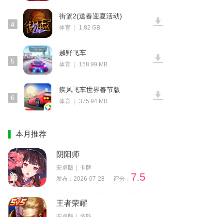
街篮2(送春迎夏活动)
4
体育
|
1.82 GB
越野飞车
5
体育
|
158.99 MB
疾风飞车世界春节版
6
体育
|
375.94 MB
本月推荐
阴阳师
安卓版
|
卡牌
7.5
发布：2026-07-28
评分：
王者荣耀
安卓版
|
塔防