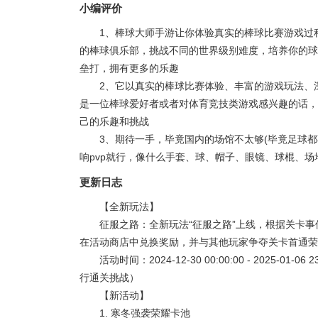
小编评价
1、棒球大师手游让你体验真实的棒球比赛游戏过
的棒球俱乐部，挑战不同的世界级别难度，培养你的球
垒打，拥有更多的乐趣
2、它以真实的棒球比赛体验、丰富的游戏玩法、
是一位棒球爱好者或者对体育竞技类游戏感兴趣的话，
己的乐趣和挑战
3、期待一手，毕竟国内的场馆不太够(毕竟足球
响pvp就行，像什么手套、球、帽子、眼镜、球棍、
更新日志
【全新玩法】
征服之路：全新玩法“征服之路”上线，根据关卡
在活动商店中兑换奖励，并与其他玩家争夺关卡首通荣
活动时间：2024-12-30 00:00:00 - 2025
行通关挑战）
【新活动】
1. 寒冬强袭荣耀卡池