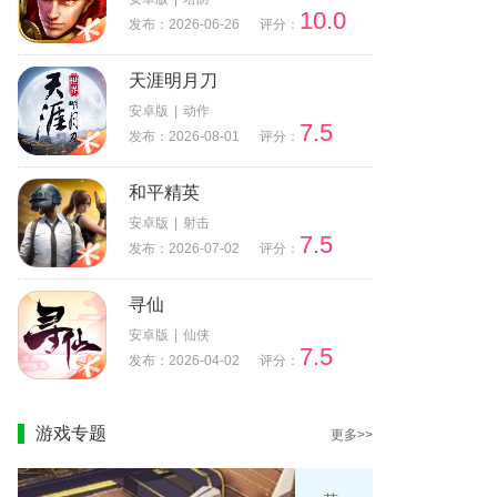
10.0
发布：2026-06-26
评分：
天涯明月刀
安卓版
|
动作
7.5
发布：2026-08-01
评分：
和平精英
安卓版
|
射击
7.5
发布：2026-07-02
评分：
寻仙
安卓版
|
仙侠
7.5
发布：2026-04-02
评分：
游戏专题
更多>>