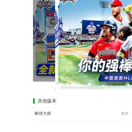
其他版本
棒球大师
版本：3