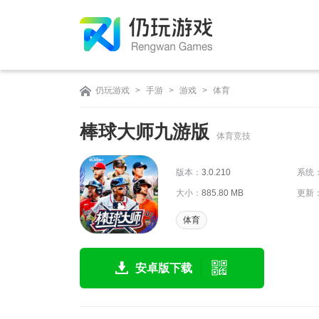
仍玩游戏
>
手游
>
游戏
>
体育
棒球大师九游版
体育竞技
版本：
3.0.210
系统
大小：
885.80 MB
更新
体育
安卓版下载