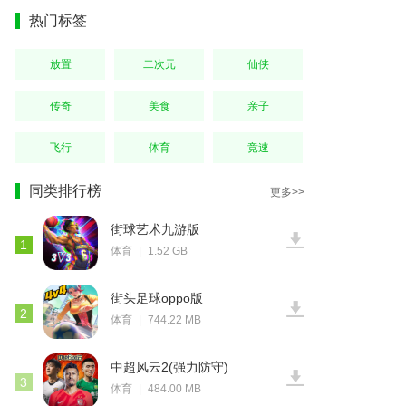
热门标签
放置
二次元
仙侠
传奇
美食
亲子
飞行
体育
竞速
同类排行榜
更多>>
街球艺术九游版
1
体育
|
1.52 GB
街头足球oppo版
2
体育
|
744.22 MB
中超风云2(强力防守)
3
体育
|
484.00 MB