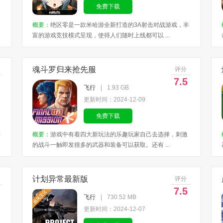
免费下载
概要：
绝区零是一款米哈游全新打造的3A射击对战游戏，丰
富的游戏竞技模式呈现，使得人们随时上线都可以 ...
魂斗罗归来抢先服
评分
7.5
飞行
|
1.93 GB
更新时间：2024-12-09
免费下载
游
概要：
游戏中有着四大新玩法的乐趣玩家自己去选择，刺激
的战斗一触即发很多的武器和装备可以获取。还有 ...
计划异常最新版
评分
7.5
飞行
|
730.52 MB
更新时间：2024-12-07