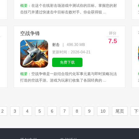
概要：
在这个在线射击场游戏中测试你的目标。掌握您的射
击技巧并通过快速击中目标击败对手。你会获得狙 ...
空战争锋
评分
7.5
射击
|
496.30 MB
更新时间：2026-04-21
免费下载
概要：
空战争锋是一款结合现代化军事元素与即时策略玩法
打造的空战手游。游戏为玩家们收集了各国经典的 ...
2
3
4
5
6
7
8
9
10
尾页
下