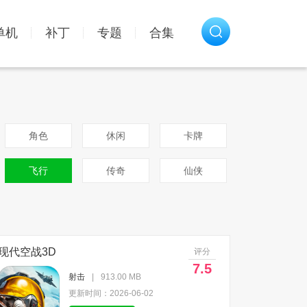
单机
补丁
专题
合集
角色
休闲
卡牌
飞行
传奇
仙侠
现代空战3D
评分
7.5
射击
|
913.00 MB
更新时间：2026-06-02