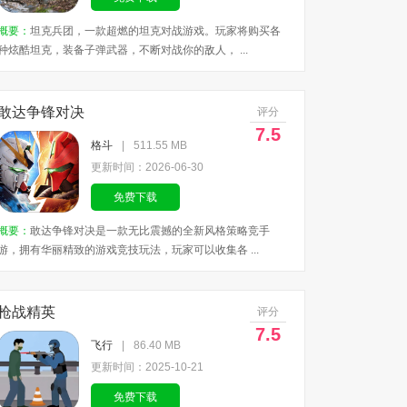
概要：
坦克兵团，一款超燃的坦克对战游戏。玩家将购买各
种炫酷坦克，装备子弹武器，不断对战你的敌人， ...
敢达争锋对决
评分
7.5
格斗
|
511.55 MB
更新时间：2026-06-30
免费下载
概要：
敢达争锋对决是一款无比震撼的全新风格策略竞手
游，拥有华丽精致的游戏竞技玩法，玩家可以收集各 ...
枪战精英
评分
7.5
飞行
|
86.40 MB
更新时间：2025-10-21
免费下载