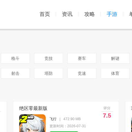
首页
资讯
攻略
手游
格斗
竞技
赛车
解谜
射击
塔防
竞速
体育
绝区零最新版
评分
7.5
飞行
|
472.90 MB
更新时间：2026-07-31