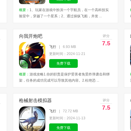
概要：
1、玩家在游戏中扮演一个宇航员，在一个高科技实
验室中，穿越了一个星系；2、通过操纵飞船，并发 ...
向我开炮吧
评分
7.5
飞行
|
6.93 MB
更新时间：2024-11-21
免费下载
概要：
游戏攻略1.你的职责是保护受害者免受炸弹袭击和绑
架，任务的成功完成可以导致其他内容。2.杜绝恐 ...
枪械射击模拟器
评分
7.5
飞行
|
72.72 MB
更新时间：2024-11-13
免费下载