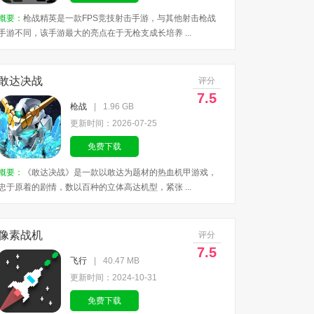
概要：
枪战精英是一款FPS竞技射击手游，与其他射击枪战
手游不同，该手游最大的亮点在于无枪支成长培养 ...
敢达决战
评分
7.5
枪战
|
1.96 GB
更新时间：2026-07-25
免费下载
概要：
《敢达决战》是一款以敢达为题材的热血机甲游戏，
忠于原着的剧情，数以百种的立体高达机型，紧张 ...
像素战机
评分
7.5
飞行
|
40.47 MB
更新时间：2024-10-31
免费下载