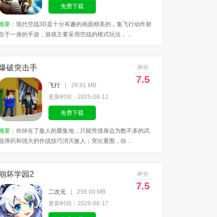
免费下载
概要：
现代空战3D是十分有趣的画面精美的，集飞行动作射
击于一身的手游，游戏主要采用空战的模式玩法， ...
爆破突击手
评分
7.5
飞行
|
29.81 MB
更新时间：2025-08-12
免费下载
概要：
你掉在了敌人的聚集地，只能凭借身边为数不多的武
器弹药和强大的作战技巧消灭敌人；突出重围，你 ...
崩坏学园2
评分
7.5
二次元
|
256.00 MB
更新时间：2026-06-17