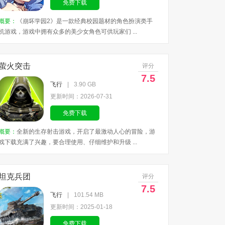
免费下载
概要：
《崩坏学园2》是一款经典校园题材的角色扮演类手
机游戏，游戏中拥有众多的美少女角色可供玩家们 ...
萤火突击
评分
7.5
飞行
|
3.90 GB
更新时间：2026-07-31
免费下载
概要：
全新的生存射击游戏，开启了最激动人心的冒险，游
戏下载充满了兴趣，要合理使用、仔细维护和升级 ...
坦克兵团
评分
7.5
飞行
|
101.54 MB
更新时间：2025-01-18
免费下载