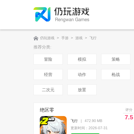
仍玩游戏
>
手游
>
游戏
>
飞行
推荐分类:
冒险
模拟
策略
经营
动作
枪战
二次元
放置
绝区零
评分
7.5
飞行
|
472.90 MB
更新时间：2026-07-31