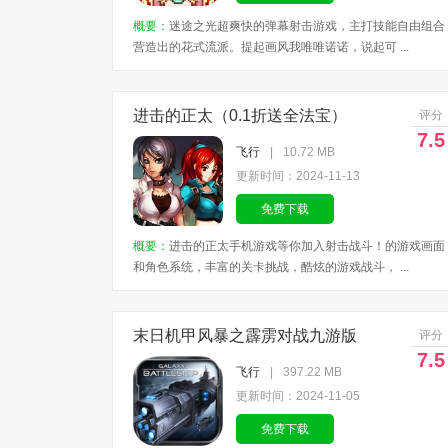
概要：
迷途之光超爽快的弹幕射击游戏，主打技能自由组合
营造出的花式流派。提起画风我唯唯诺诺，说起可 ...
进击的正太（0.1折送全法宝）
评分
7.5
飞行
|
10.72 MB
更新时间：2024-11-13
免费下载
概要：
进击的正太手机游戏等你加入射击战斗！的游戏画面
和角色系统，丰富的关卡挑战，酷炫的游戏战斗， ...
末日机甲风暴之霹雳对战九游版
评分
7.5
飞行
|
397.22 MB
更新时间：2024-11-05
免费下载