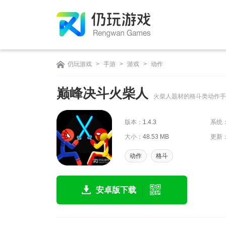
仍玩游戏
>
手游
>
游戏
>
动作
巅峰决斗火柴人
火柴人题材的格斗类动作手
版本：
1.4.3
系统
大小：
48.53 MB
更新
动作
格斗
安卓版下载