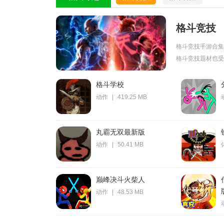
格斗竞技
格斗竞技手游合集
格斗竞技题材也受到
格斗学校
动作
|
419.25 MB
丸霸无双最新版
动作
|
50.41 MB
巅峰决斗火柴人
动作
|
48.53 MB