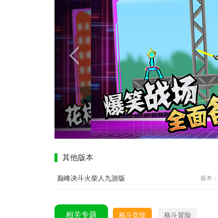
其他版本
巅峰决斗火柴人九游版
版本：1
相关专题
格斗竞技
格斗冒险