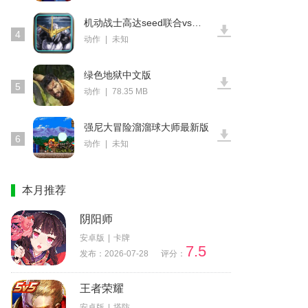
机动战士高达seed联合vs扎夫特psp版
4
动作
|
未知
绿色地狱中文版
5
动作
|
78.35 MB
强尼大冒险溜溜球大师最新版
6
动作
|
未知
本月推荐
阴阳师
安卓版
|
卡牌
7.5
发布：2026-07-28
评分：
王者荣耀
安卓版
|
塔防