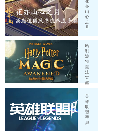
花
亦
山
心
之
月
哈
利
波
特
魔
法
觉
醒
英
雄
联
盟
手
游