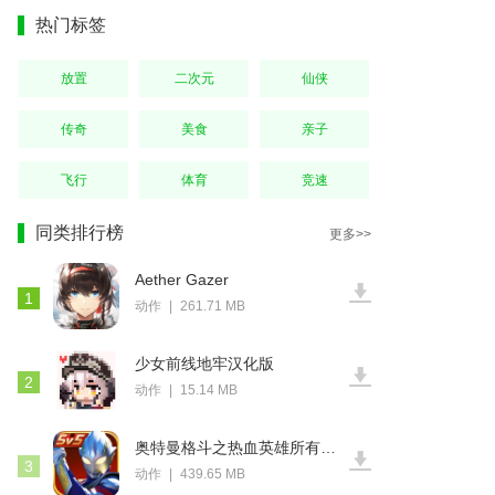
热门标签
放置
二次元
仙侠
传奇
美食
亲子
飞行
体育
竞速
同类排行榜
更多>>
Aether Gazer
1
动作
|
261.71 MB
少女前线地牢汉化版
2
动作
|
15.14 MB
奥特曼格斗之热血英雄所有角色可免费解锁版
3
动作
|
439.65 MB