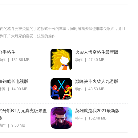
内的格斗竞技类型的手游款式十分的丰富，同时游戏资源也非常受欢迎，并且
了广大玩家的喜爱，炫酷的操作 ...
分手格斗
火柴人悟空格斗最新版
动作
|
131.88 MB
动作
|
47.40 MB
铁钩船长电视版
巅峰决斗火柴人九游版
休闲
|
14.90 MB
动作
|
48.53 MB
代号斩BT万元真充版果盘
英雄就是我2021最新版
版
格斗
|
152.48 MB
动作
|
9.50 MB