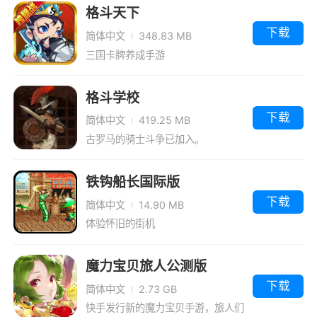
格斗天下
下载
简体中文
348.83 MB
三国卡牌养成手游
格斗学校
下载
简体中文
419.25 MB
古罗马的骑士斗争已加入。
铁钩船长国际版
下载
简体中文
14.90 MB
体验怀旧的街机
魔力宝贝旅人公测版
下载
简体中文
2.73 GB
快手发行新的魔力宝贝手游，旅人们