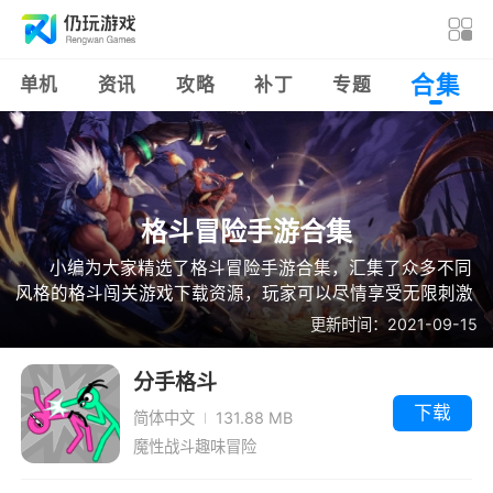
合集
单机
资讯
攻略
补丁
专题
格斗冒险手游合集
小编为大家精选了格斗冒险手游合集，汇集了众多不同
风格的格斗闯关游戏下载资源，玩家可以尽情享受无限刺激
的格斗竞技闯关玩法，用硬核操作碾压对手，成为势不可挡
更新时间：2021-09-15
的存在，感兴趣的小伙伴可以进入游戏合集体验哦~
分手格斗
下载
简体中文
131.88 MB
魔性战斗趣味冒险