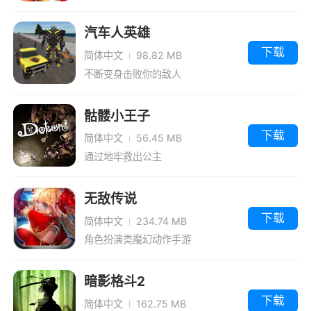
来歇脚吧。
汽车人英雄
下载
简体中文
98.82 MB
不断变身击败你的敌人
骷髅小王子
下载
简体中文
56.45 MB
通过地牢救出公主
无敌传说
下载
简体中文
234.74 MB
角色扮演类魔幻动作手游
暗影格斗2
下载
简体中文
162.75 MB