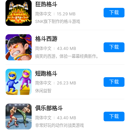
狂热格斗
下载
简体中文
15.29 MB
SNK旗下制作的格斗游戏
格斗西游
下载
简体中文
43.40 MB
搞笑的西游，体验一幕幕经典新作。
短跑格斗
下载
简体中文
26.23 MB
休闲益智
俱乐部格斗
下载
简体中文
43.40 MB
非常好玩的动作对战类游戏