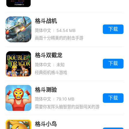
格斗战机
下载
简体中文
54.54 MB
画面十分精美的的射击手游
格斗双截龙
下载
简体中文
未知
经典街机格斗游戏
格斗测验
下载
简体中文
79.10 MB
需要你发挥头脑智慧的益智闯关的游
戏
格斗小鸟