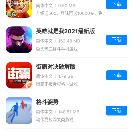
版
下载
简体中文
9.50 MB
升级送500，登陆再送10000充，免
费获取百万元宝！
英雄就是我2021最新版
下载
简体中文
152.48 MB
街头热血格斗手机游戏
街霸对决破解版
下载
简体中文
1.79 GB
街霸正版授权格斗游戏
格斗姿势
下载
简体中文
148.51 MB
动作竞技闯关类游戏