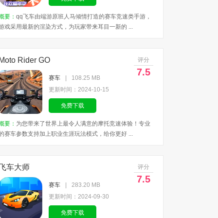
概要：
qq飞车由端游原班人马倾情打造的赛车竞速类手游，
游戏采用最新的渲染方式，为玩家带来耳目一新的 ...
Moto Rider GO
评分
7.5
赛车
|
108.25 MB
更新时间：2024-10-15
免费下载
概要：
为您带来了世界上最令人满意的摩托竞速体验！专业
的赛车参数支持加上职业生涯玩法模式，给你更好 ...
飞车大师
评分
7.5
赛车
|
283.20 MB
更新时间：2024-09-30
免费下载