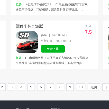
概要：
《公路汽车模拟器2》一个高质量的模拟赛车游戏：
多款车型任选，精确模拟，完美复制真实驾驶感。 ...
漂移车神九游版
评分
7.5
赛车
|
546.81 MB
更新时间：2024-08-24
免费下载
概要：
1、电磁炮效果：向使用者前方沿路50米位置释放一
个半径为2车道的半球型电磁爆炸区域，被击中的赛 ...
2
3
4
5
6
7
8
9
10
尾页
下