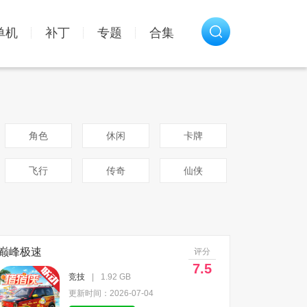
单机
补丁
专题
合集
角色
休闲
卡牌
飞行
传奇
仙侠
巅峰极速
评分
7.5
竞技
|
1.92 GB
更新时间：2026-07-04