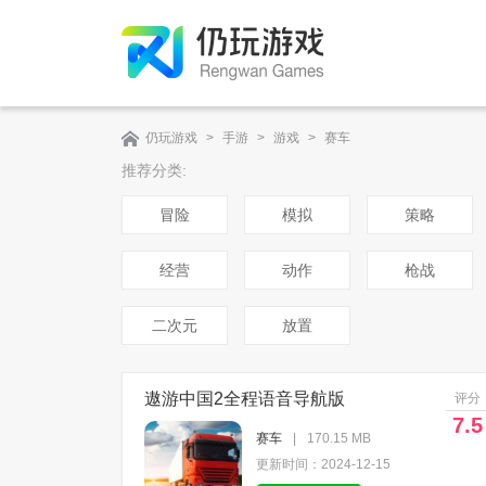
仍玩游戏
>
手游
>
游戏
>
赛车
推荐分类:
冒险
模拟
策略
经营
动作
枪战
二次元
放置
遨游中国2全程语音导航版
评分
7.5
赛车
|
170.15 MB
更新时间：2024-12-15