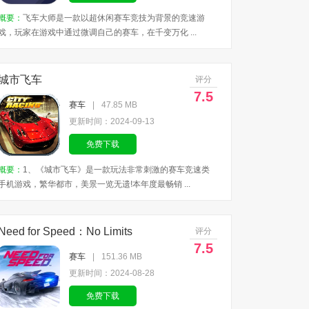
概要：
飞车大师是一款以超休闲赛车竞技为背景的竞速游
戏，玩家在游戏中通过微调自己的赛车，在千变万化 ...
城市飞车
评分
7.5
赛车
|
47.85 MB
更新时间：2024-09-13
免费下载
概要：
1、《城市飞车》是一款玩法非常刺激的赛车竞速类
手机游戏，繁华都市，美景一览无遗!本年度最畅销 ...
Need for Speed：No Limits
评分
7.5
赛车
|
151.36 MB
更新时间：2024-08-28
免费下载