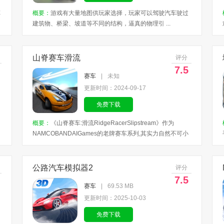
车
概要：
游戏有大量地图供玩家选择，玩家可以驾驶汽车驶过
建筑物、桥梁、坡道等不同的结构，逼真的物理引 ...
山脊赛车滑流
评分
7.5
赛车
|
未知
更新时间：2024-09-17
免费下载
概要：
《山脊赛车:滑流RidgeRacerSlipstream》作为
NAMCOBANDAIGames的老牌赛车系列,其实力自然不可小
视 ...
公路汽车模拟器2
评分
7.5
赛车
|
69.53 MB
更新时间：2025-10-03
免费下载