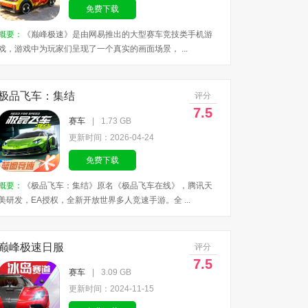
免费下载
概要：
《巅峰极速》是由网易推出的大型赛车竞技类手机游
戏，游戏中为玩家们呈现了一个真实的画面场景， ...
极品飞车：集结
评分
7.5
赛车
|
1.73 GB
更新时间：2026-04-24
免费下载
概要：
《极品飞车：集结》原名《极品飞车在线》，腾讯天
美研发，EA授权，全新开放世界多人竞速手游。全 ...
巅峰极速日服
评分
7.5
赛车
|
3.09 GB
更新时间：2024-11-15