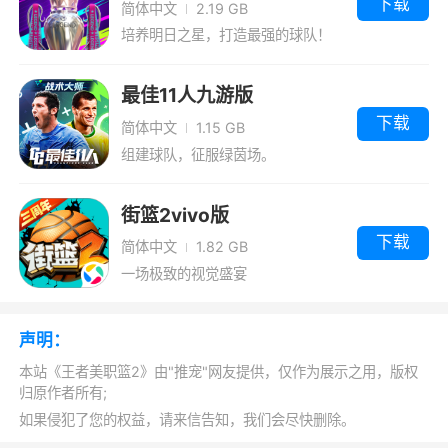
下载
简体中文
2.19 GB
3、大家可以在游戏中一同进行篮球挑战，
培养明日之星，打造最强的球队！
游戏中玩法简单趣味，大家可以在游戏中组建自
己的球队，夺得NBA冠军
最佳11人九游版
下载
简体中文
1.15 GB
组建球队，征服绿茵场。
街篮2vivo版
下载
简体中文
1.82 GB
一场极致的视觉盛宴
声明：
本站《王者美职篮2》由"推宠"网友提供，仅作为展示之用，版权
归原作者所有;
如果侵犯了您的权益，请来信告知，我们会尽快删除。