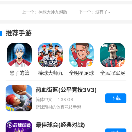
理的球员配置和阵容搭配，提升球队的整体实力
4、篮球经理体验: 球员扮演职业篮球经理的
上一个：棒球大师九游版
下一个：没有了~
角色，对球队的各个方面负责，包括阵容、球员
训练和教练选拔
推荐手游
小编评价
1、王者美职篮2游戏是巨巨巨好玩的体育竞
技题材游戏。以nba为主题背景设计，范特西原
黑子的篮
棒球大师九
全明星足球
全民冠军足
班人马打造，很是精彩！而且整个游戏的自由度
球：街头对
游版
球最新版
特别高，可玩性超级强！你可以自由招募你想要
热血街篮(公平竞技3V3)
的球员，组建属于你的球队，让经典再现！喜欢
决
下载
简体中文
1.38 GB
就不要错过哦
篮球题材的体育竞技手游
2、模拟NBA选秀大会，玩家定时定点参与
最佳球会(经典对战)
选秀大会，获得红色传奇球星卡