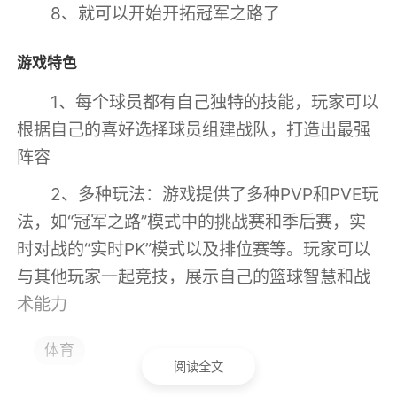
8、就可以开始开拓冠军之路了
游戏特色
1、每个球员都有自己独特的技能，玩家可以
根据自己的喜好选择球员组建战队，打造出最强
阵容
2、多种玩法：游戏提供了多种PVP和PVE玩
法，如“冠军之路”模式中的挑战赛和季后赛，实
时对战的“实时PK”模式以及排位赛等。玩家可以
与其他玩家一起竞技，展示自己的篮球智慧和战
术能力
3、经营球队：玩家需要管理球队的阵容，
体育
阅读全文
包括招募球员、交易球员、签约合同等。通过合