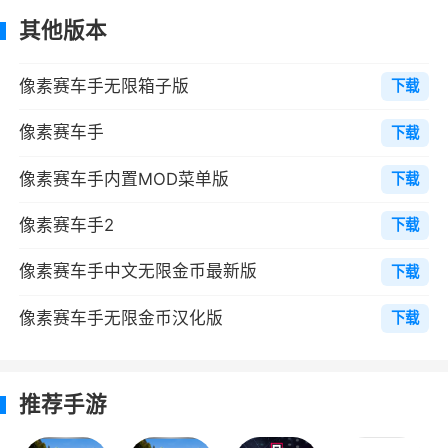
的赛车，包括车身颜色、轮胎类型、引擎性能等
其他版本
各个方面，打造出独一无二的专属座驾
像素赛车手无限箱子版
下载
6、模拟真实的赛车规则，体验最真实的赛
车，感受最刺激的速度
像素赛车手
下载
像素赛车手内置MOD菜单版
小编评价
下载
1、在3D高画质赛车游戏遍地都是的现在，
像素赛车手2
下载
这款2D复古风格的赛车游戏显得非常独特，但这
像素赛车手中文无限金币最新版
下载
款游戏有着让你想不到的丰富玩法，可谓是含有
剧毒!因为，这游戏居然有离合和手动档卧槽!而且
像素赛车手无限金币汉化版
下载
还可以进行改装
2、像素赛车手无限金币版中，你可以在这
推荐手游
里得到欢乐无比的竞技体验，你想怎么玩都是可