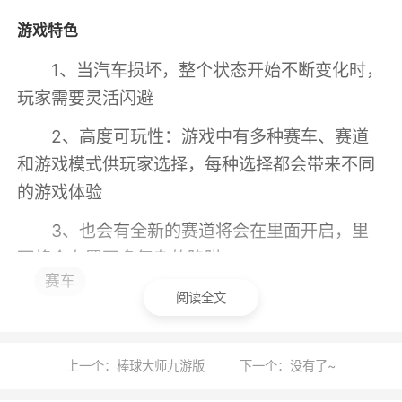
游戏特色
1、当汽车损坏，整个状态开始不断变化时，
玩家需要灵活闪避
2、高度可玩性：游戏中有多种赛车、赛道
和游戏模式供玩家选择，每种选择都会带来不同
的游戏体验
3、也会有全新的赛道将会在里面开启，里
面将会布置更多复杂的陷阱
赛车
4、模仿儿童街机赛车游戏，带来怀旧的游
阅读全文
戏风格，让玩家在激烈的竞争中体验到更多激动
人心的内容和惊喜
上一个：棒球大师九游版
下一个：没有了~
5、自由车辆定制：玩家可以自由定制自己