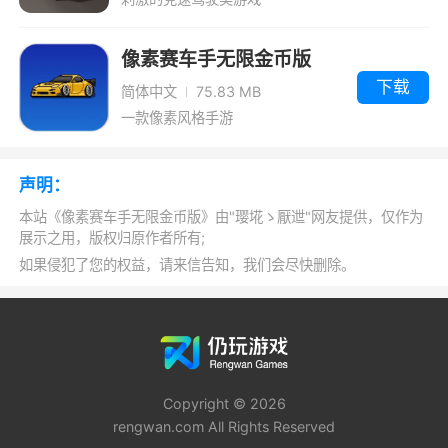
像素赛车手无限金币版
下载
简体中文
75.83 MB
一款像素风格手游
声明：
本站《像素赛车手无限金币版》由"璎埖ゝ厭迣"网友提供，仅作为
展示之用，版权归原作者所有;
如果侵犯了您的权益，请来信告知，我们会尽快删除。
Copyright © 2026
rengwan.com All Rights Reserved