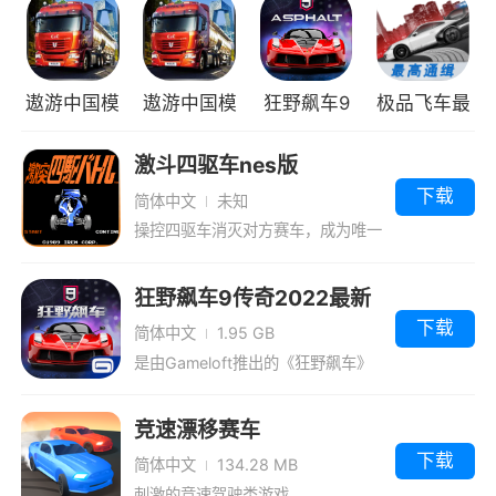
以的，具有着极高的游戏玩法，你想怎么玩，就
可以怎么玩，乐趣多多，玩法多多，玩家可以在
这里进行各种车辆的改造，提高他们的性能，你
遨游中国模
遨游中国模
狂野飙车9
极品飞车最
想怎么玩，都是可以的
拟器2无限
拟器2正版
竞速传奇九
高通缉4399
激斗四驱车nes版
金币版
游版
版
下载
简体中文
未知
操控四驱车消灭对方赛车，成为唯一
的生存者
狂野飙车9传奇2022最新
版
下载
简体中文
1.95 GB
是由Gameloft推出的《狂野飙车》
系列的第九部正统作品
竞速漂移赛车
下载
简体中文
134.28 MB
刺激的竞速驾驶类游戏