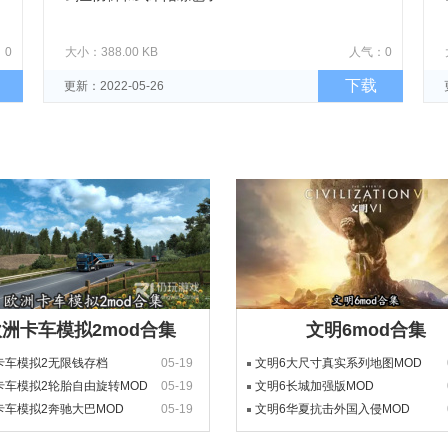
：0
大小：388.00 KB
人气：0
下载
更新：2022-05-26
洲卡车模拟2mod合集
文明6mod合集
卡车模拟2无限钱存档
05-19
文明6大尺寸真实系列地图MOD
卡车模拟2轮胎自由旋转MOD
05-19
文明6长城加强版MOD
卡车模拟2奔驰大巴MOD
05-19
文明6华夏抗击外国入侵MOD