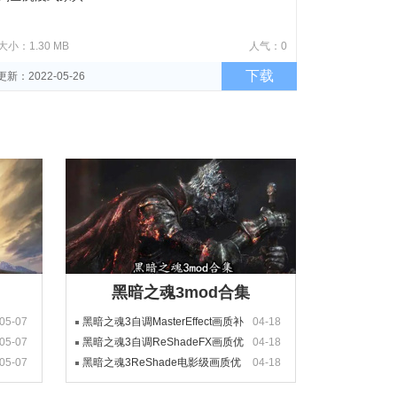
大小：1.30 MB
人气：0
下载
更新：2022-05-26
黑暗之魂3mod合集
05-07
黑暗之魂3自调MasterEffect画质补
04-18
05-07
丁
黑暗之魂3自调ReShadeFX画质优
04-18
05-07
化补丁
黑暗之魂3ReShade电影级画质优
04-18
化补丁