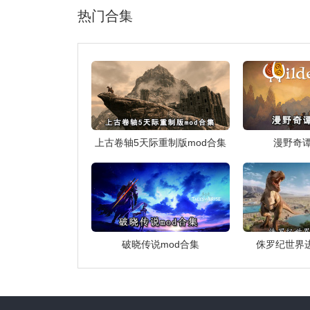
热门合集
上古卷轴5天际重制版mod合集
漫野奇谭
破晓传说mod合集
侏罗纪世界进