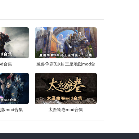
od合集
魔兽争霸3冰封王座地图mod合
集
版mod合集
太吾绘卷mod合集