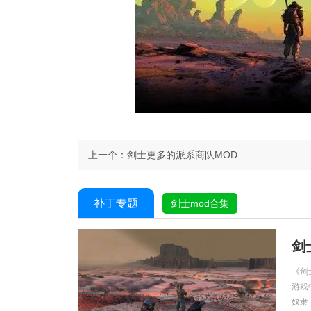
上一个：
剑士更多的派系商队MOD
补丁专题
剑士mod合集
剑
《剑
游戏
奴隶