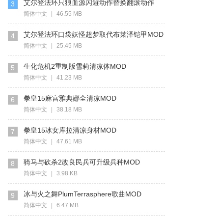
艾尔登法环只狼血源闪避动作替换翻滚动作
3
MOD
简体中文
|
46.55 MB
艾尔登法环口袋妖怪超梦取代布莱泽铠甲MOD
4
简体中文
|
25.45 MB
生化危机2重制版雪莉清凉体MOD
5
简体中文
|
41.23 MB
拳皇15麻宫雅典娜全清凉MOD
6
简体中文
|
38.18 MB
拳皇15冰女库拉清凉身材MOD
7
简体中文
|
47.61 MB
骑马与砍杀2改良民兵可升级兵种MOD
8
简体中文
|
3.98 KB
冰与火之舞PlumTerrasphere歌曲MOD
9
简体中文
|
6.47 MB