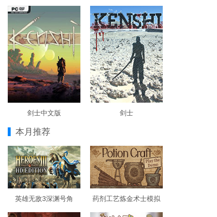
剑士中文版
剑士
本月推荐
英雄无敌3深渊号角
药剂工艺炼金术士模拟
器破解版