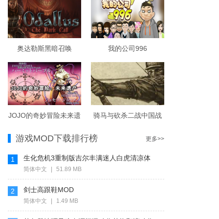
奥达勒斯黑暗召唤
我的公司996
JOJO的奇妙冒险未来遗
骑马与砍杀二战中国战
产
场
游戏MOD下载排行榜
更多>>
生化危机3重制版吉尔丰满迷人白虎清凉体
1
MOD
简体中文
|
51.89 MB
剑士高跟鞋MOD
2
简体中文
|
1.49 MB