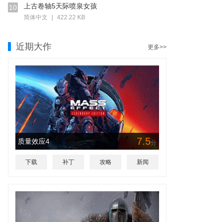
上古卷轴5天际喷泉女孩
10
简体中文
|
422.22 KB
近期大作
更多>>
7.5
质量效应4
分
下载
补丁
攻略
新闻