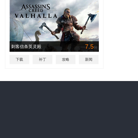
7.5
刺客信条英灵殿
分
下载
补丁
攻略
新闻