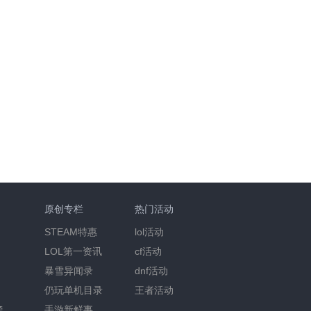
原创专栏
热门活动
STEAM特惠
lol活动
LOL第一资讯
cf活动
暴雪异闻录
dnf活动
仍玩单机目录
王者活动
榜
手游新鲜事