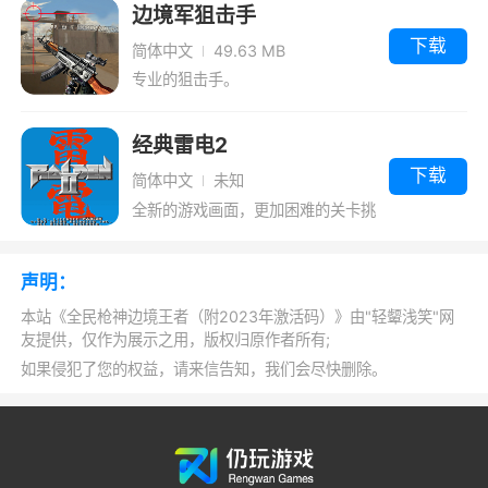
边境军狙击手
以轻松的去消灭更多的敌人
下载
简体中文
49.63 MB
专业的狙击手。
经典雷电2
下载
简体中文
未知
全新的游戏画面，更加困难的关卡挑
战，考验你的实力
声明：
本站《全民枪神边境王者（附2023年激活码）》由"轻颦浅笑"网
友提供，仅作为展示之用，版权归原作者所有;
如果侵犯了您的权益，请来信告知，我们会尽快删除。