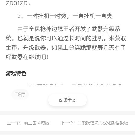
ZD01ZD。
3、一时挂机一时爽，一直挂机一直爽
由于全民枪神边境王者开发了武器升级系
统，也就是说你可以通过长时间的挂机，来获取
金币，升级武器，如果上分连跪那就等几天有了
好武器在继续吧！
游戏特色
1、排位赛随身加入，灵活的操作你的角色，
飞行
第一人称的视角让你仿佛真实对战
阅读全文
2、训炼槽扩展卡，附加提升训练槽、训炼
时间限制、训炼加快频次，一卡打开
上一个：萌三国商城版
下一个：口袋妖怪决心汉化版悟饭版
3、寻找到所有的玩家进行组队玩耍，找到