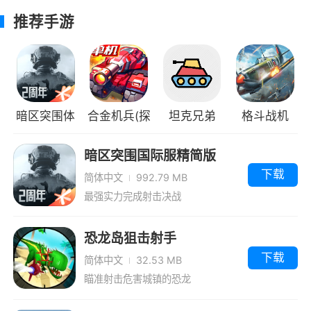
朋友展开最激烈的竞争对决
推荐手游
4、你需要解锁更多不同的枪支弹药，购买
更多高质量的武器，以便继续前进和冒险
5、战队赛随身开启，组建强大的战斗，集
结更多的伙伴，一起为了荣耀而战斗
暗区突围体
合金机兵(探
坦克兄弟
格斗战机
验服
索地图)
暗区突围国际服精简版
小编评价
下载
简体中文
992.79 MB
1、该游戏是一款第一人人称射击游戏，在游
最强实力完成射击决战
戏中玩家可以任购买武器道具等，无限金币钻石
任意使用，而且还没有广告打扰哦
恐龙岛狙击射手
2、令人震撼的枪战场景，每个士兵都穿戴
下载
简体中文
32.53 MB
整齐，在热血枪战中使出你的本事
瞄准射击危害城镇的恐龙
3、玩家需要精准的去进行射击，这样才可