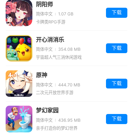
阴阳师
下载
简体中文
1.07 GB
卡牌类RPG手游
开心消消乐
下载
简体中文
354.08 MB
宇宙超人气三消休闲游戏
原神
下载
简体中文
444.70 MB
二次元开放世界手游
梦幻家园
下载
简体中文
436.95 MB
亲手打造你的梦幻世界