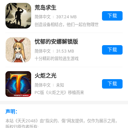
游戏特色
荒岛求生
1、复活＋无限撤销（UNDO），助你轻松玩
下载
简体中文
397.24 MB
出2048
创造设备相结合，他们一起在物理世
界-没有制作插槽！
2、模式：4种游戏模式，从最简单的自由练
忧郁的安娜解锁版
习，到超级烧脑的65536开局，等等
下载
简体中文
31.53 MB
3、日排行、月排行和全球玩家总榜等你来
十分精彩的冒险逃生游戏
挑战
火炬之光
4、支持开局模式，从最简单的自由练习模
下载
简体中文
未知
式到超难自虐的65536开局
PC版《火炬之光》移植而来
5、大容量在线排行高分数超乎你的想象
6、成就：日排行、月排行和全球玩家总
声明：
榜，与各路高手一起巅峰挑战
本站《天天2048》由"指尖的、傷"网友提供，仅作为展示之用，
版权归原作者所有;