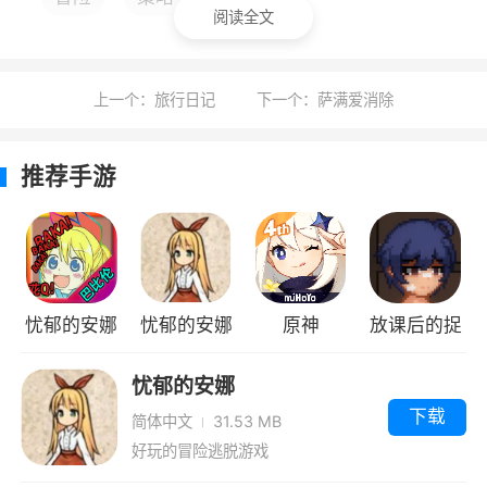
阅读全文
手起来非常的容易，在这款游戏里，各位玩家们
将能够于此体验到大家从未有过的乐趣，非常的
棒，如果各位对此游戏感兴趣的话，那么就速来
上一个：旅行日记
下一个：萨满爱消除
下载它吧！
推荐手游
游戏攻略
游戏规则很简单，每次可以选择上下左右其
中一个方向去滑动
每滑动一次，所有的数字方块都会往滑动的
忧郁的安娜
忧郁的安娜
原神
放课后的捉
方向靠拢外
汉化版
2.0正版
迷藏汉化版
忧郁的安娜
系统也会在空白的地方乱数出现一个数字方
v5.1
下载
简体中文
31.53 MB
块，相同数字的方块在靠拢、相撞时会相加。
好玩的冒险逃脱游戏