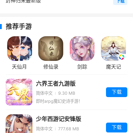
封神归来最新版
下载
了。玩家每日可以在官职查看界面领取俸禄，俸
禄会随着官职级别的提高而逐步增加。
推荐手游
游戏特色
1、更有炫酷时装、智能挂机，坐骑幻形等开
放式玩法等你主导，演绎全新即时战斗仙侠世界
天仙月
修仙录
剑踪
魔天记
2、上百名英雄就此集结，所以玩家你的英
雄组合非常多，不同组合有责不同特点，你可以
六界王者九游版
实时进行切换
下载
简体中文
9.30 MB
3、丰富的游戏剧情，让你能够在一款游戏
即时arpg魔幻史诗手游！
中体会到不同时代的特色
少年西游记安锋版
4、PK对战，仙魔两族雌雄相争，看谁才是
下载
简体中文
777.68 MB
最后的赢家