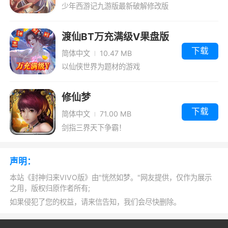
少年西游记九游版最新破解修改版
本，免费体验无限元宝特权福利。
5、全新封神战场等你加入，收集培养属于
你的宠物坐骑，和你共同征战沙场
渡仙BT万充满级V果盘版
下载
简体中文
10.47 MB
6、特色的领地争夺玩法，这玩法下你可以
以仙侠世界为题材的游戏
联合各种英雄卡牌角色去战斗，强啊的战力帮助
你实现领地的夺取
修仙梦
7、最丰厚的活动奖励，合理的使用奖励的
下载
简体中文
71.00 MB
资源能够最大限度的提升自己的实力
剑指三界天下争霸！
小编评价
声明：
1、封神归来是一款神话仙侠类角色扮演手机
本站《封神归来VIVO版》由"恍然如梦。"网友提供，仅作为展示
之用，版权归原作者所有;
游戏，封神归来采用先进3D引擎构建热血对战世
如果侵犯了您的权益，请来信告知，我们会尽快删除。
界。丰富的职业、角色可供选择，特色技能随心
搭配，更有丰富主线任务等你来挑战。