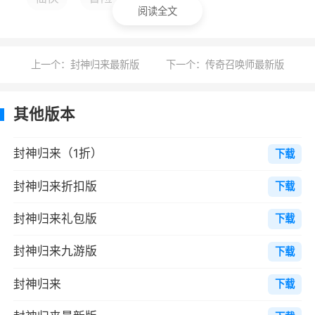
其他宗门的挑战获得相应的排名，排名越靠前者
阅读全文
宗门奖励越高。
上一个：封神归来最新版
下一个：传奇召唤师最新版
官职系统
官职系统介绍
其他版本
提升管制不仅能够额外提升属性能力，还可
以获取免费相应的俸禄作为奖励。同时也能穿戴
封神归来（1折）
下载
相应的官职称号，展现于旁人与众不同。
封神归来折扣版
下载
军功获取途径
封神归来礼包版
下载
提升官职，需要相应的军功，玩家可通过参
封神归来九游版
下载
加防御怪物公测活动，获取相应的军功。
领取俸禄
封神归来
下载
玩家拥有官职后，就可为君分忧，食君之禄