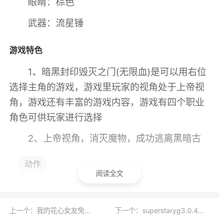
眼睛：棕色
武器：流星锤
游戏特色
1、暗黑封印毁灭之门(无限血)是可以用右位
选择主角的游戏，游戏里玩家的视角处于上帝视
角，游戏还有丰富的游戏内容，游戏有四个职业
角色可供玩家进行选择
2、上帝视角，消灭魔物，成功逃离黑暗古
堡
动作
3、富有趣味的动作冒险类RPG游戏
阅读全文
小编评价
上一个：我的花心女友免费版
下一个：superstaryg3.0.4版本