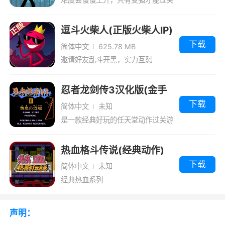
逗斗火柴人(正版火柴人IP)
下载
简体中文
625.78 MB
邀请好友乱斗开黑，实力互怼
忍者龙剑传3汉化版(金手
指)
下载
简体中文
未知
是一款经典好玩的任天堂动作过关游
戏
热血格斗传说(经典动作)
下载
简体中文
未知
经典热血系列
声明：