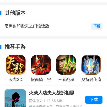
1、多人实时PK对战、打击感十足的技能释
放，街机操作模式真实还原，更有隐藏boss全面
其他版本
解锁，多样的对战模式等丰富玩法，深受众多街
机玩家喜爱，比赛场地任您挑选，激情碰撞，感
暗黑封印毁灭之门悟饭版
下载
受热血青春
2、本作出版与上世纪90年代，复古风的游
推荐手游
戏画面充满了历史的厚重感，游戏中玩家将通过
上帝视角经历游戏的冒险挑战，操控角色挑战难
关，消灭各种魔物，成功突围
3、暗黑封印毁灭之门(无限血)是款画风暗黑
天龙3D
假面骑士空
王者战魂
奥特曼传奇
的生存冒险手游。游戏中玩家们可以在这里体验
到全新的生存冒险玩法，带你在这里感受到与众
我(出招表)
（100级技
英雄4399版
火柴人功夫大战折相思
不同的地牢探险之旅。你还等什么
能）
下载
简体中文
10.55 MB
难度会慢慢上升，只有变强才能过关