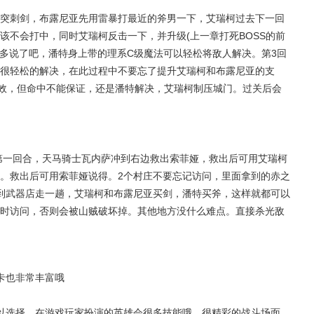
突刺剑，布露尼亚先用雷暴打最近的斧男一下，艾瑞柯过去下一回
该不会打中，同时艾瑞柯反击一下，并升级(上一章打死BOSS的前
我多说了吧，潘特身上带的理系C级魔法可以轻松将敌人解决。第3回
很轻松的解决，在此过程中不要忘了提升艾瑞柯和布露尼亚的支
特效，但命中不能保证，还是潘特解决，艾瑞柯制压城门。过关后会
第一回合，天马骑士瓦内萨冲到右边救出索菲娅，救出后可用艾瑞柯
。救出后可用索菲娅说得。2个村庄不要忘记访问，里面拿到的赤之
到武器店走一趟，艾瑞柯和布露尼亚买剑，潘特买斧，这样就都可以
时访问，否则会被山贼破坏掉。其他地方没什么难点。直接杀光敌
卡也非常丰富哦
以选择，在游戏玩家扮演的英雄会很多技能哦，很精彩的战斗场面