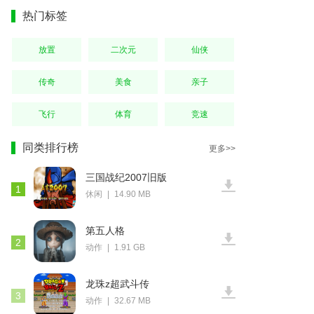
热门标签
放置
二次元
仙侠
传奇
美食
亲子
飞行
体育
竞速
同类排行榜
更多>>
三国战纪2007旧版
1
休闲
|
14.90 MB
第五人格
2
动作
|
1.91 GB
龙珠z超武斗传
3
动作
|
32.67 MB