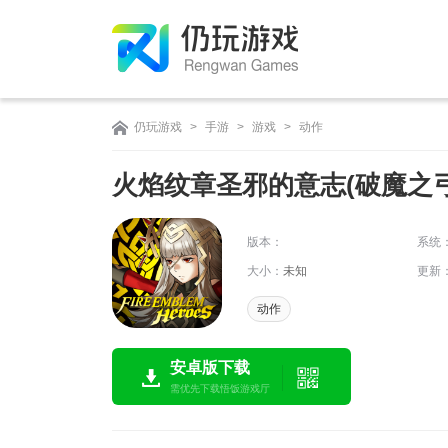
仍玩游戏
>
手游
>
游戏
>
动作
火焰纹章圣邪的意志(破魔之弓
版本：
系统
大小：
未知
更新
动作
安卓版下载
需优先下载悟饭游戏厅