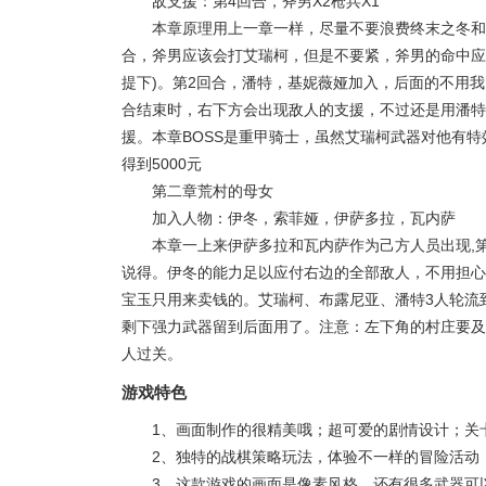
敌支援：第4回合，斧男X2枪兵X1
本章原理用上一章一样，尽量不要浪费终末之冬和
合，斧男应该会打艾瑞柯，但是不要紧，斧男的命中应
提下)。第2回合，潘特，基妮薇娅加入，后面的不用
合结束时，右下方会出现敌人的支援，不过还是用潘特
援。本章BOSS是重甲骑士，虽然艾瑞柯武器对他有
得到5000元
第二章荒村的母女
加入人物：伊冬，索菲娅，伊萨多拉，瓦内萨
本章一上来伊萨多拉和瓦内萨作为己方人员出现,
说得。伊冬的能力足以应付右边的全部敌人，不用担心
宝玉只用来卖钱的。艾瑞柯、布露尼亚、潘特3人轮流
剩下强力武器留到后面用了。注意：左下角的村庄要及
人过关。
游戏特色
1、画面制作的很精美哦；超可爱的剧情设计；关
2、独特的战棋策略玩法，体验不一样的冒险活动
3、这款游戏的画面是像素风格，还有很多武器可