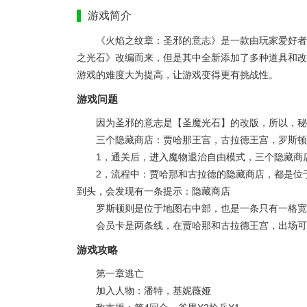
游戏简介
《火焰之纹章：圣邪的意志》是一款由玩家爱好者
之光石》改编而来，但是其中全新添加了多种道具和改
游戏的难度大为提高，让游戏变得更有挑战性。
游戏问题
因为圣邪的意志是【圣魔光石】的改版，所以，秘密
三个隐藏商店：贾哈那王宫，古拉德王宫，罗斯顿
1，通关后，进入魔物退治自由模式，三个隐藏商
2，流程中：贾哈那和古拉德的隐藏商店，都是位
到头，会发现有一条提示：隐藏商店
罗斯顿则是位于地图右中部，也是一条只有一格宽
会员卡是两条线，在贾哈那和古拉德王宫，出场可
游戏攻略
第一章逃亡
加入人物：潘特，基妮薇娅