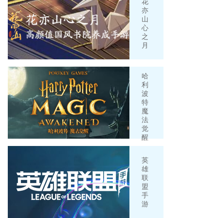
花
亦
山
心
之
月
哈
利
波
特
魔
法
觉
醒
英
雄
联
盟
手
游