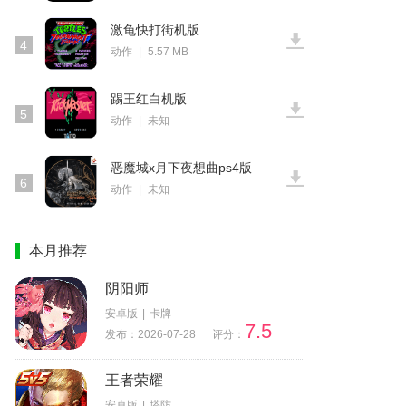
激龟快打街机版
4
动作
|
5.57 MB
踢王红白机版
5
动作
|
未知
恶魔城x月下夜想曲ps4版
6
动作
|
未知
本月推荐
阴阳师
安卓版
|
卡牌
7.5
发布：2026-07-28
评分：
王者荣耀
安卓版
|
塔防