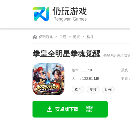
仍玩游戏
>
手游
>
游戏
>
格斗
拳皇全明星拳魂觉醒
拳皇系列融会贯
版本：
1.17.0
系统
大小：
132.91 MB
更新
格斗
竞技
动作
安卓版下载