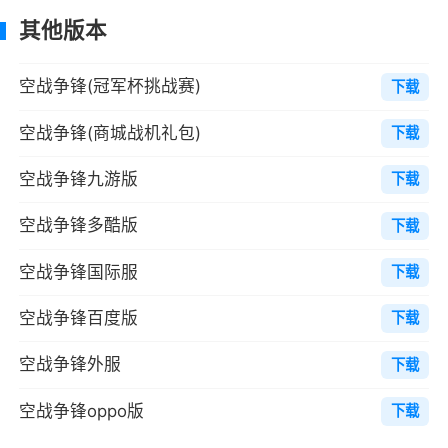
启。
其他版本
8、如何开启实验室功能？
空战争锋(冠军杯挑战赛)
下载
答：实验室功能在玩家等级达到8级时开
空战争锋(商城战机礼包)
下载
启。在实验室中可以制造并安装装备配件。
空战争锋九游版
9、如何开启聊天室功能？
下载
答：分为公众聊天室和战队聊天室。战队​聊
空战争锋多酷版
下载
天室功能在玩家等级达到4级时开启。
空战争锋国际服
下载
10、如何开启2 vs 2在线对战？
空战争锋百度版
下载
答：2 vs 2在线对战在玩家达到6级时解锁。
空战争锋外服
下载
11、如何快速升级？
空战争锋oppo版
下载
答：角色升级需要经验值。经验值可以在升