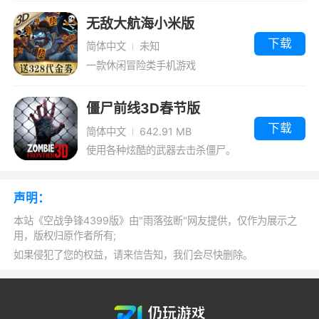
战全球
无敌大航海小米版
下载
游戏特色
简体中文
未知
一款休闲冒险类手机游戏
1、画面精美，采用Unity引擎打造海岛、峡
谷和沙漠等真实场景，加上多样的动态天气系
僵尸前线3D春节版
统，再配上导弹机炮的轰鸣声，体验一场真实而
下载
简体中文
642.91 MB
激烈的空中决斗
使用各种炫酷的武器去击杀僵尸。
2、战斗装备升级，超个性化战斗属性，还
原真实空战系统
声明：
本站《空战争锋4399版》由"雨落弦断"网友提供，仅作为展示之
3、选择多种附加装备，强化战士战斗属
用，版权归原作者所有;
性，跨服激战、团队作战，酷炫特效全屏绽放
如果侵犯了您的权益，请来信告知，我们会尽快删除。
4、在游戏中玩家会建设一座现代化的空军
基地，你就是这里的指挥官！资源生产、军队建