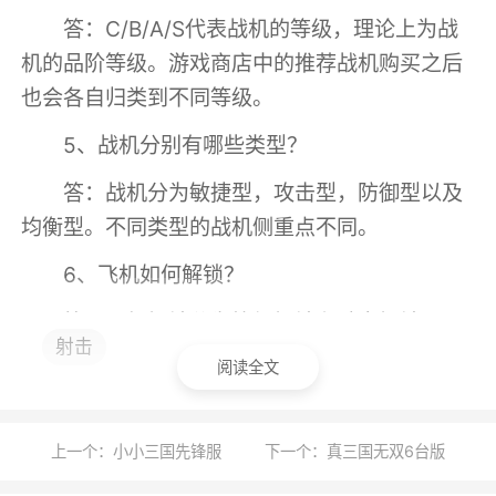
答：C/B/A/S代表战机的等级，理论上为战
机的品阶等级。游戏商店中的推荐战机购买之后
也会各自归类到不同等级。
5、战机分别有哪些类型？
答：战机分为敏捷型，攻击型，防御型以及
均衡型。不同类型的战机侧重点不同。
6、飞机如何解锁？
答：飞机解锁分为等级解锁和勋章解锁。不
射击
同级别的飞机需要在对应的竞技场赢得对应级别
阅读全文
的勋章以解锁。
7、如何开启商城功能？
上一个：小小三国先锋服
下一个：真三国无双6台版
答：商城功能在玩家等级达到2级时自动开