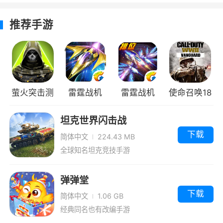
级飞机等级之后获得。
推荐手游
游戏攻略
1、大战BOSS千百回，游戏为玩家们准备了
超强的boss，设有丰厚的奖励等待你来获取
3、个性装备随处见，游戏中设有多种装备
萤火突击测
雷霆战机
雷霆战机
使命召唤18
自由进行搭配，不死鸟导弹、阿姆拉姆导弹、复
试版
2015版
v1.0版
坦克世界闪击战
仇者机炮、火神机炮、大黄蜂导弹等自由搭配
下载
简体中文
224.43 MB
3、游戏为玩家们开放了海岛、峡谷和沙漠
全球知名坦克竞技手游
等真实场景，加上多样的动态天气，让玩家们在
空战争锋4399版中感受最真实的对战
弹弹堂
下载
4、战队征军，打造全球最强战队，邀请更
简体中文
1.06 GB
经典同名也有改编手游
多的小伙伴一起加入，组建一个最强的阵容，征