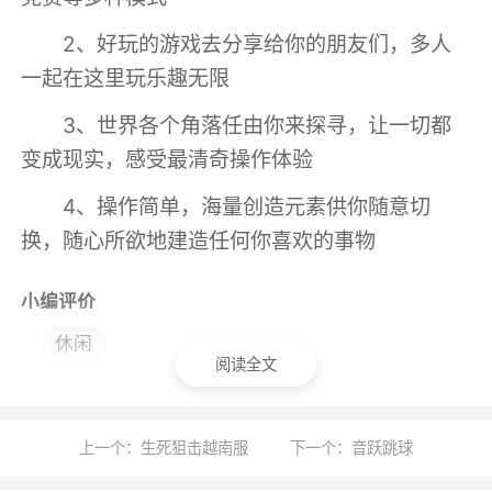
2、好玩的游戏去分享给你的朋友们，多人
一起在这里玩乐趣无限
3、世界各个角落任由你来探寻，让一切都
变成现实，感受最清奇操作体验
4、操作简单，海量创造元素供你随意切
换，随心所欲地建造任何你喜欢的事物
小编评价
休闲
1、无限大的地图，想去哪里就去哪里，尽情
阅读全文
的畅游其中
2、在这个游戏中玩家将会进入到一个像素
上一个：生死狙击越南服
下一个：音跃跳球
的沙盒世界中展开冒险，并且游戏整体的趣味性