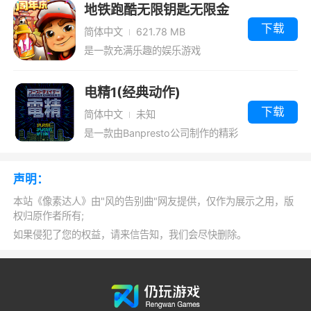
地铁跑酷无限钥匙无限金
币国际服
下载
简体中文
621.78 MB
是一款充满乐趣的娱乐游戏
电精1(经典动作)
下载
简体中文
未知
是一款由Banpresto公司制作的精彩
过关动作游戏
声明：
本站《像素达人》由"风的告别曲"网友提供，仅作为展示之用，版
权归原作者所有;
如果侵犯了您的权益，请来信告知，我们会尽快删除。