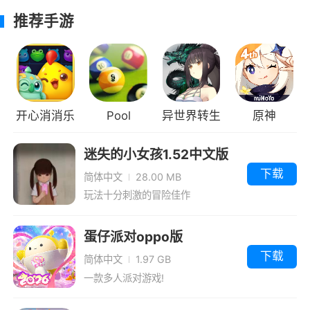
非常的丰富，每一次的建造冒险都是能够给到我
推荐手游
们足够多的乐趣的，大家可以一起去建造属于自
己的世界哦
3、刺激有趣的游戏玩法，沉浸其中，不同
场景，自由探索
开心消消乐
Pool
异世界转生
原神
Billiards Pro
模拟器
迷失的小女孩1.52中文版
下载
简体中文
28.00 MB
玩法十分刺激的冒险佳作
蛋仔派对oppo版
下载
简体中文
1.97 GB
一款多人派对游戏!