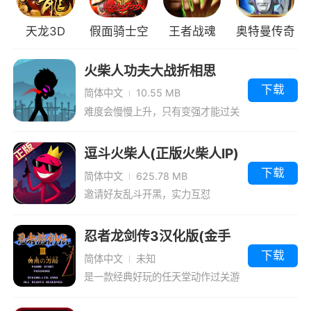
用格斗货币来决定装扮，可以选择的装扮道具数
天龙3D
假面骑士空
王者战魂
奥特曼传奇
量是“铁拳5”的2倍以上，对于2P和3P的装扮可以
我(出招表)
（100级技
英雄4399版
做出自己独有的角色外观
火柴人功夫大战折相思
能）
下载
简体中文
10.55 MB
小编评价
难度会慢慢上升，只有变强才能过关
1、铁拳5暗之复苏是一款备受欢迎的格斗类
游戏，游戏融合了一些掌机特有的要素，并加入
逗斗火柴人(正版火柴人IP)
下载
了新角色、新舞台和大量新内容。欢迎大家来下
简体中文
625.78 MB
载
邀请好友乱斗开黑，实力互怼
2、敌人种类少，场景有限的弊端浮出水面
忍者龙剑传3汉化版(金手
3、也许作为附件增加的一环，我们也不应
指)
下载
简体中文
未知
该要求太高吧
是一款经典好玩的任天堂动作过关游
戏