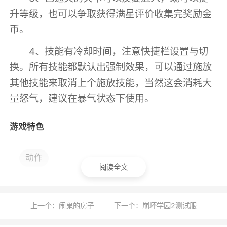
升等级，也可以争取获得满星评价收集完奖励金
币。
4、技能有冷却时间，注意快捷栏设置与切
换。所有技能都默认出强制效果，可以通过施放
其他技能来取消上个施放技能，当然这会消耗大
量怒气，建议在暴气状态下使用。
游戏特色
1、通过PSP Wi-Fi无线网络连接功能，可以
动作
下载全世界玩家的虚拟角色，也可以在大型游戏
阅读全文
模式和铁拳道场模式下对战。可以上传自己的虚
拟角色，让其他玩家下载。此外，还可以参加格
上一个：闹鬼的房子
下一个：崩坏学园2测试服
斗战绩排行榜的排名之争。没有Wi-Fi无线网络环