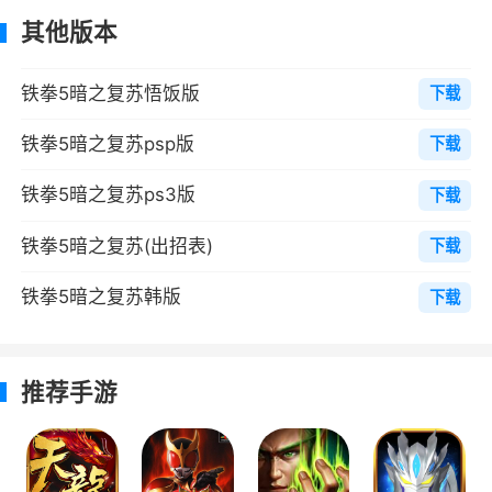
境的玩家也可以通过PC下载并保存到MS Doo存
其他版本
储卡中
2、对招式和判定进行了改良与修正，重新
铁拳5暗之复苏悟饭版
下载
加入早期几代的无限场地
铁拳5暗之复苏psp版
下载
3、如果没猜错的话，这个模式的灵感应该
铁拳5暗之复苏ps3版
是来自CAPCOM知名的动作游戏鬼泣
下载
4、玩家可以操作风间仁在各封闭的建筑物
铁拳5暗之复苏(出招表)
下载
舞台中自由移动
铁拳5暗之复苏韩版
下载
5、击破墙壁、柱子，以跳跃方式登高，并
使出各种武术招式来打败阻碍我方的敌人
推荐手游
6、角色的招式与动作也大幅加强，更加丰
富多变
7、让用户设定自己的编码，为各个角色使