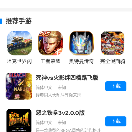
自然景观还是人造建筑，都和实际生活中非常接
近
推荐手游
小编评价
1、这是当年非常经典的游戏《怒之铁拳3》
超强的打斗效果，精彩的出招效果，强烈推荐。
1994年的SEGA-MD，即将被次时代所取代而，
坦克世界闪
王者荣耀
奥特曼传奇
完全假面骑
退出历史舞台。但SEGA还是全心全意的为MD开
击战国际服
英雄4399版
士骑士世纪
死神vs火影绊四档路飞版
发游戏
2(隐藏人物)
下载
简体中文
未知
2、怒之铁拳3是一款非常经典的街机动作类
经典同人大乱斗等你来玩
单机游戏，这款游戏不仅有着多名角色供你选
择，而且它的故事性和游戏的操作性都是非常出
怒之铁拳3v2.0.0版
色的，虽然这款游戏年代久远，但是却丝毫不会
下载
简体中文
未知
磨灭玩家们对于这款游戏的热情
是一款典型的SEGA风格的动作格斗