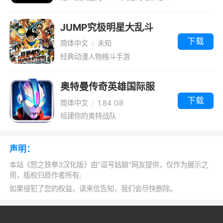
游戏
3、《怒之铁拳3》是一款经典的动作游戏，
JUMP究极明星大乱斗
这款游戏是《怒之铁拳》的第三代作品，游戏的
下载
简体中文
未知
质量非常之高，不论是打击感还是场景人物细节
经典动漫人物格斗手游
都是动作游戏的上乘之作，全新的动作设计，新
技术处理的优质配乐都让玩家沉迷，现在就来下
奥特曼传奇英雄国际服
载体验一下吧，这是你不容错过的游戏
下载
简体中文
1.84 GB
4、怒之铁拳3七人版是一款可以最新选择7
组建你的奥特战队
个角色的街机格斗游戏。游戏的可玩性非常的
高，在游戏里你除了七个游戏角色外，游戏还有
声明：
其他3个隐藏人物可供你进行选择。感兴趣的玩
本站《怒之铁拳3汉化版》由"逗号姑娘"网友提供，仅作为展示之
家朋友快来体验吧
用，版权归原作者所有;
如果侵犯了您的权益，请来信告知，我们会尽快删除。
5、怒之铁拳3是一款典型的SEGA风格的动
作游戏，本作是街机移植作品，记得曾经有一个