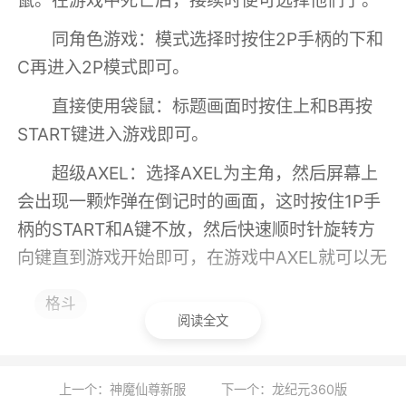
鼠。在游戏中死亡后，接续时便可选择他们了。
同角色游戏：模式选择时按住2P手柄的下和
C再进入2P模式即可。
直接使用袋鼠：标题画面时按住上和B再按
START键进入游戏即可。
超级AXEL：选择AXEL为主角，然后屏幕上
会出现一颗炸弹在倒记时的画面，这时按住1P手
柄的START和A键不放，然后快速顺时针旋转方
向键直到游戏开始即可，在游戏中AXEL就可以无
限使用绝招不扣血，且绝招的攻击力惊人。
格斗
阅读全文
游戏特色
1、开阔的室外场景渲染得很华丽，尤其是第
上一个：神魔仙尊新服
下一个：龙纪元360版
一关码头的黄昏落曰的景色最为突出