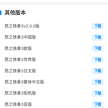
2、紧张而独特的游戏战斗感可玩性非常高
其他版本
3、不管是奔跑、是跳跃，还是出招就好像
怒之铁拳3v2.0.0版
下载
是用了动作捕捉一样，流畅的让人难以相信这是
一个16位主机上的游戏
怒之铁拳3中国版
下载
4、游戏的声音也采用了当时的新技术来处
怒之铁拳3欧版
下载
理，声音更加浑厚有力。肉体接触、金属碰撞等
怒之铁拳3世界版
下载
各种拟声恰到好处，人语方面也不再是以前那简
单的“哎”“啊”声了
怒之铁拳3日文版
下载
5、BGM音乐还是那样优秀，集前两作的精
怒之铁拳3繁体中文版
下载
华于一身，音质也是同期游戏中比较出色，新加
入的混音效果使游戏整体提高了一个层档次
怒之铁拳3街机版
下载
6、不管是室内场景还是室外场景、不管是
怒之铁拳3亚版
下载