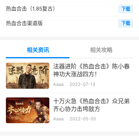
34级可以激活特戒功能：特戒功能一个有7
热血合击（1.85复古）
下载
个分别是第一天送传送特戒、第二天送神力特
热血合击渠道版
下载
戒、第三天送技能特戒、第五天送防御特戒、第
七天送治愈特戒、还有通过元宝8888元宝来激活
的复活神戒和每一个职业不同的神戒，而且在每
相关资讯
相关攻略
个特戒（神戒）都会有一个被动技能。
法器进阶《热血合击》陈小春
35级激活护身神盾：通过BOSS掉落、神威
神功大涨战四方！
魔域来获得神盾精华使用来升级神盾提高物理防
Aaaa
2022-07-13
御、魔法防御和韧性。
十万火急《热血合击》众兄弟
36级会有特权boss任务让你去完成，当你完
齐心协力击垮敌方
成了这个任务会获得贵族特权的体验，让你更好
Aaaa
2022-05-05
的方便的去升级打怪。
40级出现功勋任务：建议是每天去完成而且