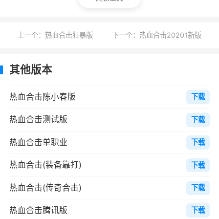
25级激活血玉：血玉可以通过平时的的小
怪、BOSS这些收集的血玉碎片来进行使用，从
上一个：热血合击狂暴版
下一个：热血合击20201新版
而升级血玉来提高主角角色的生命上限和魔法上
限。
其他版本
31级的主线任务可以选择去带一个英雄，战
热血合击陈小春版
下载
士，道士，法师。可以自己选择一个异性英雄搭
配，英雄是自己选择三种职业其中一种职业。当
热血合击测试版
下载
怒气满了的时候，角色和英雄的搭配能发动合击
热血合击单职业
下载
技能。
热血合击(装备靠打)
32级可以打开锻造功能：通过材料副本或者
下载
挖矿来获得黑铁矿石对装备进行强化，当全套的
热血合击(传奇合击)
下载
装备强化到同一个阶段的时候会有额外的属性加
热血合击腾讯版
成。
下载