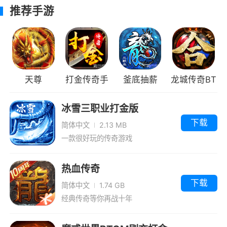
还是点三倍领取功勋然后提升官职，官职在游戏
推荐手游
里是很重要的升级可以增加生命上限、物理攻
击，主要还能增加对英雄的伤害和对BOSS伤害
增加，所以玩家们官职千万不能落后。
50级可以领取勋章：勋章的升级是需要玩家
天尊
打金传奇手
釜底抽薪
龙城传奇BT
们平时累计的成就来获得成就积分来进行升级，
机版
超变合击版
冰雪三职业打金版
越难完成的成就所获得的成就积分也就很多，而
果盘版
下载
且游戏还有隐藏成就加成会更好，需要玩家们自
简体中文
2.13 MB
一款很好玩的传奇游戏
己去体验，因为勋章也是对玩家很重要，加成有
生命上限、物理攻击，而且受BOSSS伤害减少和
热血传奇
减少受英雄伤害。
下载
简体中文
1.74 GB
55级激活龙魂：通过材料副本和参加平时的
经典传奇等你再战十年
活动获得龙魂精华升级龙魂增加暴击率暴击伤
害。