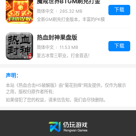
魔戒世界BTGM刷充打金
果盘版
下载
简体中文
285.32 MB
58级领取光翼：光翼的主角角色升级是需要
全新GM刷充打金版本，丰富的PK模
消耗神羽和金币来升级，而且通过升级到一定的
式
程度还能得光翼的一些被动技能。英雄也有光
热血封神果盘版
翼，不过英雄的光翼只需要通过金币来升级。
下载
简体中文
11.53 MB
60级出现的威望任务：完成的威望任务来增
复古冰雪三职业，打金首选！
加自己的威名，这个对于PK的玩家来说可以是重
要点，因为攻击的时候会带有威慑的伤害，攻击
声明：
威望值低于自身的玩家时会伤害增加。
本站《热血合击H5破解版》由"菊花别痒"网友提供，仅作为展示
之用，版权归原作者所有;
61级之后你可以通过功勋任务在来升级到62
如果侵犯了您的权益，请来信告知，我们会尽快删除。
级继续去做主线的任务
62级领取60级武器屠龙刀，同时还可以领取
7天的登入礼包。在哪之后可以根据主线任务的