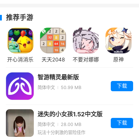
5、挑战并帮助您的队友!加入 App Stores
最具胆识的追逐游戏1
推荐手游
6、世界那么大你想不想去看看、跟着跑酷
小子起游历世界
小编评价
开心消消乐
天天2048
不要对娜娜
原神
1、
地铁跑酷是一款大家再熟悉不过的冒险跑
做坏事中文
酷类游戏，操控你的角色开始无尽的奔跑，欣赏
智游精灵最新版
沿途风景的同时，别忘了及时收集金币，全新的
汉化版
下载
简体中文
50.99 MB
版本加入了布宜诺斯艾利斯场景，独特而有趣的
跑酷玩法，融入了大量全新独特的内容和元素，
在各种不同的地图场景中，尽情的奔跑，享受无
迷失的小女孩1.52中文版
尽的乐趣。
下载
简体中文
28.00 MB
玩法十分刺激的冒险佳作
2、jia：地铁跑酷是一款极其考验玩家操作