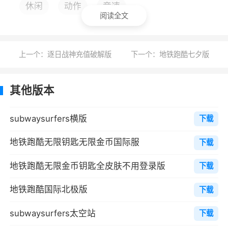
休闲
动作
竞速
阅读全文
游戏开始后，可通过手指的左右滑动来改变
角色所在轨道，向上滑动是跳跃，向下滑动则是
滚动。虽然这些操作都是游戏的基本操作，但在
上一个：逐日战神充值破解版
下一个：地铁跑酷七夕版
游戏进行时需要通过这些简单的动作进行合理组
合，来躲避障碍物和获取更多金币。
其他版本
对于新手玩家来说，收集更多的金币固然是
好，但及时躲避障碍物顺利进行游戏才是最重要
subwaysurfers横版
下载
的。当游戏角色穿过金币时，金币就会自动收
地铁跑酷无限钥匙无限金币国际服
下载
集，游戏道具、道具升级以及新角色都需要金币
进行购买。
地铁跑酷无限金币钥匙全皮肤不用登录版
下载
地铁跑酷社交功能：
地铁跑酷国际北极版
下载
地铁跑酷作为一款出色的跑酷游戏，社交功
subwaysurfers太空站
下载
能当然必不可少，玩家可以邀请好友一起进行游