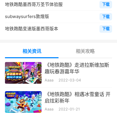
地铁跑酷墨西哥万圣节体验服
下载
戏，并和他们一较高下，也可以帮助好友赚取更
多金币。开通Facebook账号，在游戏主界面点
subwaysurfers敦煌版
下载
击社交按钮，进入好友列表会显示好友最高成
地铁跑酷变速版墨西哥版本
下载
绩，根据积分显示看看自己到底处于什么水平
游戏特色
相关资讯
相关攻略
1、多样化的跑酷场景，更有趣味道具等你体
验
​《地铁跑酷》走进拉斯维加斯
趣玩春游嘉年华
2、帮助高级、技术熟练和没有经验的新玩
Aaaa
2022-03-04
家，逃避乖僻的检查员和斗牛犬的检查
《地铁跑酷》相遇冰雪童话 开
3、新角色萨尔玛登场，解锁游牧装扮
启炫彩新年
4、高质量的游戏画面以及丰富的游戏内容
Aaaa
2022-01-21