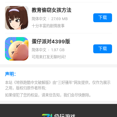
感和反应速度的冒险类游戏，游戏背景设定为地
教育偷窃女孩方法
铁上，Jake是一个喜欢恶作剧的跑酷boy，在列
v1.39.00汉化版
下载
简体中文
27.69 MB
车上涂鸦是他的最爱，于是便被火车管理员追
十分丰富的剧情故事
打，一定要跑快点啊，不然被捉住就糟糕了~游
戏的画面可爱精致。
蛋仔派对4399版
下载
简体中文
1.97 GB
游戏视频
可用来打发无聊时间！
声明：
本站《地铁跑酷中文破解版》由"三好骚年"网友提供，仅作为展示
之用，版权归原作者所有;
如果侵犯了您的权益，请来信告知，我们会尽快删除。