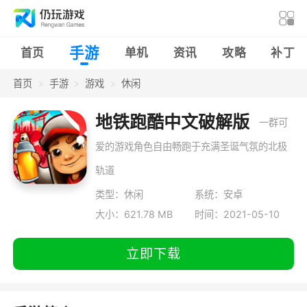
手游
首页
单机
资讯
攻略
补丁
首页
手游
游戏
休闲
地铁跑酷中文破解版
一群可
爱的游戏角色自由畅跑于充满圣诞气氛的北极
轨道
类型：休闲
系统：安卓
大小：621.78 MB
时间：2021-05-10
立即下载