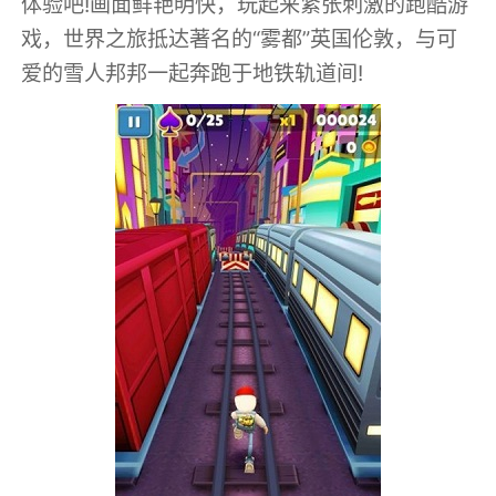
体验吧!画面鲜艳明快，玩起来紧张刺激的跑酷游
戏，世界之旅抵达著名的“雾都”英国伦敦，与可
爱的雪人邦邦一起奔跑于地铁轨道间!