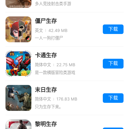
多人竞技射击类手游
僵尸生存
下载
英文
42.49 MB
一人一狗打僵尸
卡通生存
下载
简体中文
22.75 MB
是一款横版冒险类游戏
末日生存
下载
简体中文
176.83 MB
只为生存下来。
黎明生存