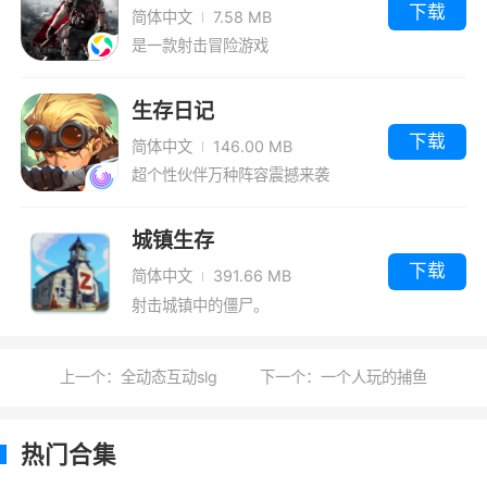
下载
简体中文
7.58 MB
是一款射击冒险游戏
生存日记
下载
简体中文
146.00 MB
超个性伙伴万种阵容震撼来袭
城镇生存
下载
简体中文
391.66 MB
射击城镇中的僵尸。
上一个：全动态互动slg
下一个：一个人玩的捕鱼
热门合集