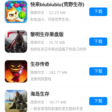
快来biubiubiu(荒野生存)
下载
简体中文
22.25 MB
射击战斗，开放世界生存。
黎明生存果盘版
下载
简体中文
10.75 MB
如何在末日中来创造属于你自己的帝
国
生存传奇
下载
简体中文
282.77 MB
全新肉鸽游戏
海岛生存
下载
简体中文
161.77 MB
一款非常惊险刺激的求生题材手游