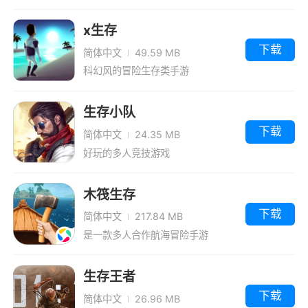
x生存
下载
简体中文
49.59 MB
科幻风的冒险生存类手游
生存小队
下载
简体中文
24.35 MB
好玩的多人竞技游戏
木筏生存
下载
简体中文
217.84 MB
是一款多人合作航海冒险手游
生存王者
下载
简体中文
26.96 MB