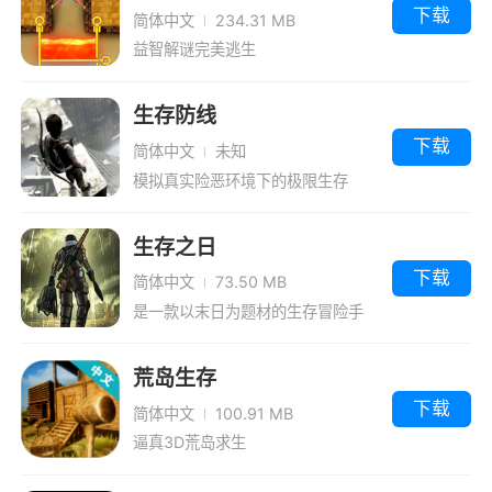
下载
简体中文
234.31 MB
益智解谜完美逃生
生存防线
下载
简体中文
未知
模拟真实险恶环境下的极限生存
生存之日
下载
简体中文
73.50 MB
是一款以末日为题材的生存冒险手
游。
荒岛生存
下载
简体中文
100.91 MB
逼真3D荒岛求生