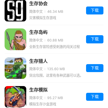
生存协会
下载
简体中文
46.34 MB
灾害模拟生存游戏
生存岛屿
下载
简体中文
60.88 MB
全新生存冒险感受刺激的闯关过程
生存猎人
下载
简体中文
135.60 MB
突出包围，这里有各种武器可以选。
生存模拟
下载
简体中文
95.27 MB
模拟生存沙盒游戏