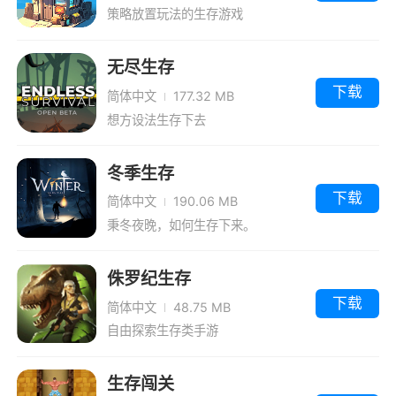
策略放置玩法的生存游戏
无尽生存
下载
简体中文
177.32 MB
想方设法生存下去
冬季生存
下载
简体中文
190.06 MB
秉冬夜晚，如何生存下来。
侏罗纪生存
下载
简体中文
48.75 MB
自由探索生存类手游
生存闯关